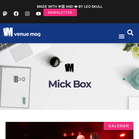
MADE WITH 🤘🏻 AND ❤️ BY LEO SKULL
NEWSLETTER
Mick Box
GALERIEN