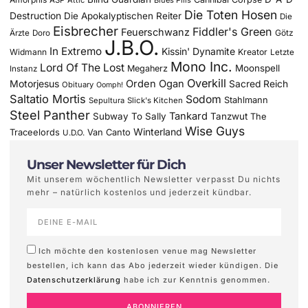
Die Toten Hosen
Destruction
Die Apokalyptischen Reiter
Die
Eisbrecher
Fiddler's Green
Feuerschwanz
Götz
Ärzte
Doro
J.B.O.
In Extremo
Kissin' Dynamite
Widmann
Kreator
Letzte
Mono Inc.
Lord Of The Lost
Moonspell
Megaherz
Instanz
Overkill
Motorjesus
Orden Ogan
Sacred Reich
Obituary
Oomph!
Saltatio Mortis
Sodom
Stahlmann
Sepultura
Slick's Kitchen
Steel Panther
Tankard
Subway To Sally
Tanzwut
The
Wise Guys
Winterland
Traceelords
Van Canto
U.D.O.
Unser Newsletter für Dich
Mit unserem wöchentlich Newsletter verpasst Du nichts
mehr – natürlich kostenlos und jederzeit kündbar.
Ich möchte den kostenlosen venue mag Newsletter
bestellen, ich kann das Abo jederzeit wieder kündigen. Die
Datenschutzerklärung
habe ich zur Kenntnis genommen.
ABONNIEREN