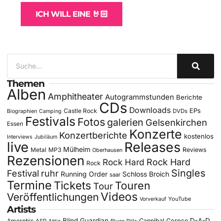
ICH WILL EINE 🤘🏻
Themen
Alben
Amphitheater
Autogrammstunden
Berichte
CDs
Downloads
EPs
Castle Rock
DVDs
Biographien
Camping
Festivals
Fotos
galerien
Gelsenkirchen
Essen
Konzerte
Konzertberichte
kostenlos
Interviews
Jubiläum
live
Releases
Mülheim
Metal
MP3
Reviews
Oberhausen
Rezensionen
Rock Hard
Rock Hard
Rock
Singles
Festival
ruhr
Running Order
Schloss Broich
saar
Termine
Tickets
Touren
Tour
Videos
Veröffentlichungen
YouTube
Vorverkauf
Artists
Blind Guardian
D-A-D
Amorphis
Cannibal Corpse
ASP
Attic
Blues Pills