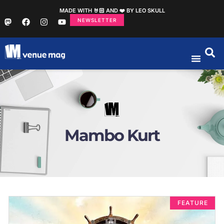
MADE WITH 🤘🏻 AND ❤️ BY LEO SKULL
NEWSLETTER
Mambo Kurt
FEATURE