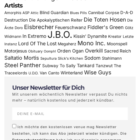
Artists
Blind Guardian
D-A-D
Amorphis
Cannibal Corpse
ASP
Attic
Blues Pills
Die Toten Hosen
Destruction
Die Apokalyptischen Reiter
Die
Eisbrecher
Fiddler's Green
Feuerschwanz
Götz
Ärzte
Doro
J.B.O.
In Extremo
Kissin' Dynamite
Widmann
Kreator
Letzte
Mono Inc.
Lord Of The Lost
Moonspell
Megaherz
Instanz
Overkill
Motorjesus
Orden Ogan
Sacred Reich
Obituary
Oomph!
Saltatio Mortis
Sodom
Stahlmann
Sepultura
Slick's Kitchen
Steel Panther
Tankard
Subway To Sally
Tanzwut
The
Wise Guys
Winterland
Traceelords
Van Canto
U.D.O.
Unser Newsletter für Dich
Mit unserem wöchentlich Newsletter verpasst Du nichts
mehr – natürlich kostenlos und jederzeit kündbar.
Ich möchte den kostenlosen venue mag Newsletter
bestellen, ich kann das Abo jederzeit wieder kündigen. Die