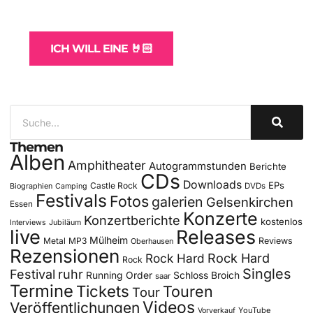
für Bands
ICH WILL EINE 🤘🏻
Themen
Alben
Amphitheater
Autogrammstunden
Berichte
CDs
Downloads
EPs
Castle Rock
DVDs
Biographien
Camping
Festivals
Fotos
galerien
Gelsenkirchen
Essen
Konzerte
Konzertberichte
kostenlos
Interviews
Jubiläum
live
Releases
Mülheim
Metal
MP3
Reviews
Oberhausen
Rezensionen
Rock Hard
Rock Hard
Rock
Singles
Festival
ruhr
Running Order
Schloss Broich
saar
Termine
Tickets
Touren
Tour
Videos
Veröffentlichungen
YouTube
Vorverkauf