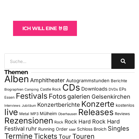
und -Hosting
für Bands
ICH WILL EINE 🤘🏻
Themen
Alben
Amphitheater
Autogrammstunden
Berichte
CDs
Downloads
EPs
Castle Rock
DVDs
Biographien
Camping
Festivals
Fotos
galerien
Gelsenkirchen
Essen
Konzerte
Konzertberichte
kostenlos
Interviews
Jubiläum
live
Releases
Mülheim
Metal
MP3
Reviews
Oberhausen
Rezensionen
Rock Hard
Rock Hard
Rock
Singles
Festival
ruhr
Running Order
Schloss Broich
saar
Termine
Tickets
Touren
Tour