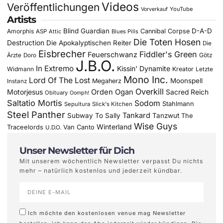
Videos
Veröffentlichungen
YouTube
Vorverkauf
Artists
Blind Guardian
D-A-D
Amorphis
Cannibal Corpse
ASP
Attic
Blues Pills
Die Toten Hosen
Destruction
Die Apokalyptischen Reiter
Die
Eisbrecher
Fiddler's Green
Feuerschwanz
Götz
Ärzte
Doro
J.B.O.
In Extremo
Kissin' Dynamite
Widmann
Kreator
Letzte
Mono Inc.
Lord Of The Lost
Moonspell
Megaherz
Instanz
Overkill
Motorjesus
Orden Ogan
Sacred Reich
Obituary
Oomph!
Saltatio Mortis
Sodom
Stahlmann
Sepultura
Slick's Kitchen
Steel Panther
Tankard
Subway To Sally
Tanzwut
The
Wise Guys
Winterland
Traceelords
Van Canto
U.D.O.
Unser Newsletter für Dich
Mit unserem wöchentlich Newsletter verpasst Du nichts
mehr – natürlich kostenlos und jederzeit kündbar.
Ich möchte den kostenlosen venue mag Newsletter