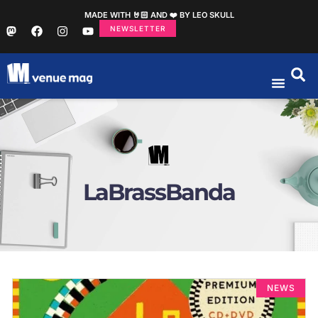
MADE WITH 🤘🏻 AND ❤️ BY LEO SKULL
NEWSLETTER
LaBrassBanda
NEWS