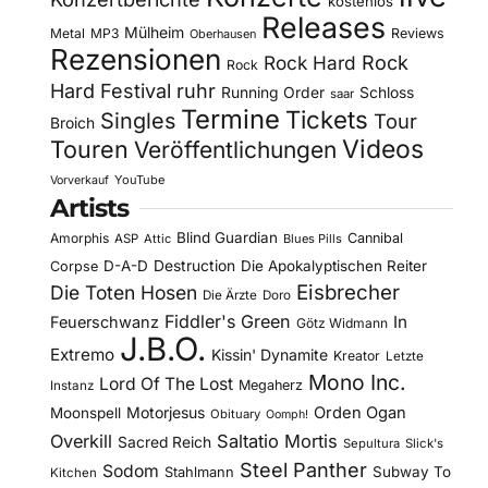
kostenlos
Releases
Mülheim
Metal
MP3
Reviews
Oberhausen
Rezensionen
Rock Hard
Rock
Rock
Hard Festival
ruhr
Running Order
Schloss
saar
Termine
Tickets
Singles
Tour
Broich
Videos
Touren
Veröffentlichungen
YouTube
Vorverkauf
Artists
Blind Guardian
Amorphis
Cannibal
ASP
Attic
Blues Pills
D-A-D
Destruction
Die Apokalyptischen Reiter
Corpse
Eisbrecher
Die Toten Hosen
Die Ärzte
Doro
Fiddler's Green
In
Feuerschwanz
Götz Widmann
J.B.O.
Extremo
Kissin' Dynamite
Kreator
Letzte
Mono Inc.
Lord Of The Lost
Megaherz
Instanz
Motorjesus
Orden Ogan
Moonspell
Obituary
Oomph!
Overkill
Saltatio Mortis
Sacred Reich
Sepultura
Slick's
Steel Panther
Sodom
Subway To
Stahlmann
Kitchen