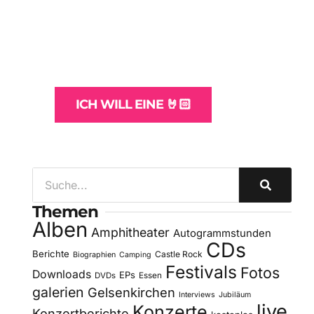
Websites
und -Hosting
für Bands
ICH WILL EINE 🤘🏻
Themen
Alben
Amphitheater
Autogrammstunden
CDs
Berichte
Castle Rock
Biographien
Camping
Festivals
Fotos
Downloads
EPs
DVDs
Essen
galerien
Gelsenkirchen
Interviews
Jubiläum
live
Konzerte
Konzertberichte