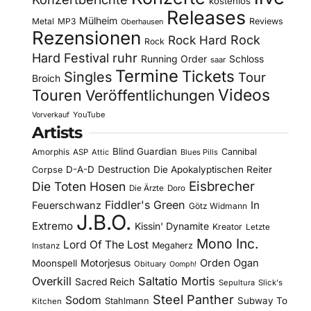
kostenlos
Releases
Mülheim
Metal
MP3
Reviews
Oberhausen
Rezensionen
Rock Hard
Rock
Rock
Hard Festival
ruhr
Running Order
Schloss
saar
Termine
Tickets
Singles
Tour
Broich
Videos
Touren
Veröffentlichungen
YouTube
Vorverkauf
Artists
Blind Guardian
Amorphis
Cannibal
ASP
Attic
Blues Pills
D-A-D
Destruction
Die Apokalyptischen Reiter
Corpse
Eisbrecher
Die Toten Hosen
Die Ärzte
Doro
Fiddler's Green
In
Feuerschwanz
Götz Widmann
J.B.O.
Extremo
Kissin' Dynamite
Kreator
Letzte
Mono Inc.
Lord Of The Lost
Megaherz
Instanz
Motorjesus
Orden Ogan
Moonspell
Obituary
Oomph!
Overkill
Saltatio Mortis
Sacred Reich
Sepultura
Slick's
Steel Panther
Sodom
Subway To
Stahlmann
Kitchen