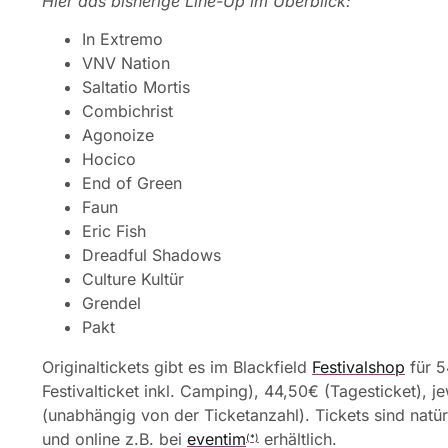
Hier das bisherige Line-Up im Überblick:
In Extremo
VNV Nation
Saltatio Mortis
Combichrist
Agonoize
Hocico
End of Green
Faun
Eric Fish
Dreadful Shadows
Culture Kultür
Grendel
Pakt
Originaltickets gibt es im Blackfield
Festivalshop
für 5
Festivalticket inkl. Camping), 44,50€ (Tagesticket), 
(unabhängig von der Ticketanzahl). Tickets sind natü
und online z.B. bei
eventim
erhältlich.
(*)