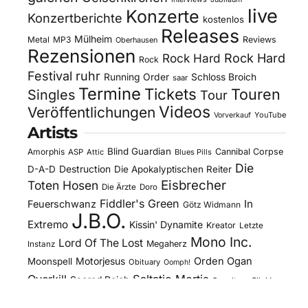
live
Konzerte
Konzertberichte
kostenlos
Releases
Mülheim
Metal
MP3
Reviews
Oberhausen
Rezensionen
Rock Hard
Rock Hard
Rock
Festival
ruhr
Running Order
Schloss Broich
saar
Termine
Tickets
Touren
Singles
Tour
Videos
Veröffentlichungen
YouTube
Vorverkauf
Artists
Blind Guardian
Amorphis
Cannibal Corpse
ASP
Attic
Blues Pills
Die
D-A-D
Destruction
Die Apokalyptischen Reiter
Eisbrecher
Toten Hosen
Die Ärzte
Doro
Fiddler's Green
In
Feuerschwanz
Götz Widmann
J.B.O.
Extremo
Kissin' Dynamite
Kreator
Letzte
Mono Inc.
Lord Of The Lost
Megaherz
Instanz
Motorjesus
Orden Ogan
Moonspell
Obituary
Oomph!
Overkill
Saltatio Mortis
Sacred Reich
Sepultura
Slick's
Steel Panther
Sodom
Subway To
Stahlmann
Kitchen