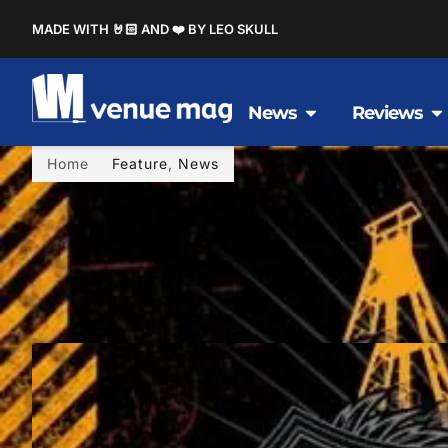
MADE WITH 🤘🏻 AND ❤️ BY LEO SKULL
News
Reviews
Home
Feature
,
News