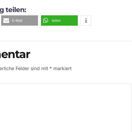
g teilen:
E-Mail
teilen
entar
erliche Felder sind mit
*
markiert