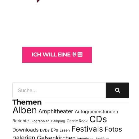
WordPress-Websites
und -Hosting
für Bands
ICH WILL EINE 🤘🏻
Themen
Alben
Amphitheater
Autogrammstunden
CDs
Berichte
Castle Rock
Biographien
Camping
Festivals
Fotos
Downloads
EPs
DVDs
Essen
galerien
Gelsenkirchen
Interviews
Jubiläum