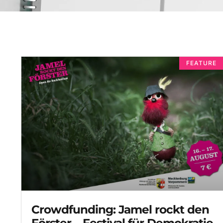
FEATURE
Crowdfunding: Jamel rockt den
Förster – Festival für Demokratie