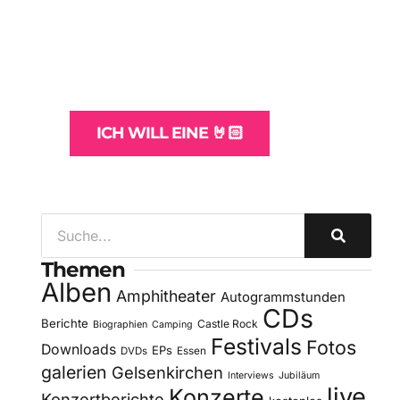
Websites
und -Hosting
für Bands
ICH WILL EINE 🤘🏻
Themen
Alben
Amphitheater
Autogrammstunden
CDs
Berichte
Castle Rock
Biographien
Camping
Festivals
Fotos
Downloads
EPs
DVDs
Essen
galerien
Gelsenkirchen
Interviews
Jubiläum
live
Konzerte
Konzertberichte