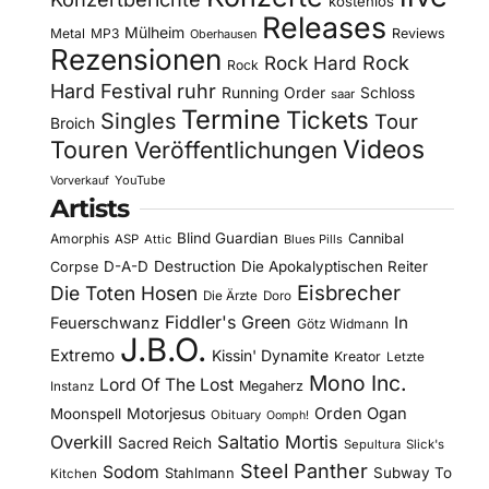
kostenlos
Releases
Mülheim
Metal
MP3
Reviews
Oberhausen
Rezensionen
Rock Hard
Rock
Rock
Hard Festival
ruhr
Running Order
Schloss
saar
Termine
Tickets
Singles
Tour
Broich
Videos
Touren
Veröffentlichungen
YouTube
Vorverkauf
Artists
Blind Guardian
Amorphis
Cannibal
ASP
Attic
Blues Pills
D-A-D
Destruction
Die Apokalyptischen Reiter
Corpse
Eisbrecher
Die Toten Hosen
Die Ärzte
Doro
Fiddler's Green
In
Feuerschwanz
Götz Widmann
J.B.O.
Extremo
Kissin' Dynamite
Kreator
Letzte
Mono Inc.
Lord Of The Lost
Megaherz
Instanz
Motorjesus
Orden Ogan
Moonspell
Obituary
Oomph!
Overkill
Saltatio Mortis
Sacred Reich
Sepultura
Slick's
Steel Panther
Sodom
Subway To
Stahlmann
Kitchen