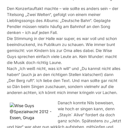
Den Konzertauftakt machte – wie sollte es anders sein – der
Titelsong „Zwei Welten“, gefolgt von einem meiner
Lieblingssongs des Albums: „Deutsche Bahn“. Geplagte
Pendler müssen relativ häufig am Bahnhof an den Song
denken – ich auf jeden Fall.
Die Stimmung in der Halle war super, es war voll und schon
beeindruckend, ins Publikum zu schauen. Wie immer bunt
gemischt: von Kindern bis zur Oma alles dabei. Die Wise
Guys sprechen einfach viele Leute an. Kein Wunder: macht
die Musik doch richtig Laune.
Nach „Ich weiß nicht, was ich will“ und „Du kannst nicht alles
haben“ (auch ja an den richtigen Stellen klatschen!) dann
„Der Berg ruft“. Ich liebe den Text. Und man sollte gar nicht
so Dän beim Singen zuschauen, sondern vielmehr auf die
anderen achten, ich könnt mich immer kringeln vor Lachen.
Danach konnte Nils beweisen,
wie hoch er singen kann, denn
„Stayin´ Alive“ fordert da doch
ganz schön. Spätestens zu „Jetzt
und hier“ war aber nun wirklich aufstehen, mithüpfen und