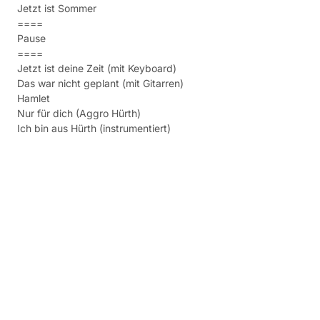
Jetzt ist Sommer
====
Pause
====
Jetzt ist deine Zeit (mit Keyboard)
Das war nicht geplant (mit Gitarren)
Hamlet
Nur für dich (Aggro Hürth)
Ich bin aus Hürth (instrumentiert)
Nach Hause (instrumentiert)
Die Sonne scheint mir auf den Bauch (instrumentiert)
Tanzen im Regen (instrumentiert)
Tief im Süden (instrumentiert)
Schönen guten Morgen (instrumentiert)
Radio (instrumentiert)
=========
Mitsingteil:
Mittsommernacht bei IKEA
Es ist nicht immer leicht
Latein
Paris