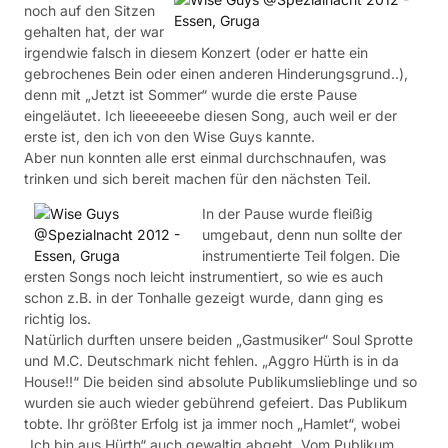
noch auf den Sitzen
gehalten hat, der war
irgendwie falsch in diesem Konzert (oder er hatte ein
gebrochenes Bein oder einen anderen Hinderungsgrund..),
denn mit „Jetzt ist Sommer“ wurde die erste Pause
eingeläutet. Ich lieeeeeebe diesen Song, auch weil er der
erste ist, den ich von den Wise Guys kannte.
Aber nun konnten alle erst einmal durchschnaufen, was
trinken und sich bereit machen für den nächsten Teil.
In der Pause wurde fleißig
umgebaut, denn nun sollte der
instrumentierte Teil folgen. Die
ersten Songs noch leicht instrumentiert, so wie es auch
schon z.B. in der Tonhalle gezeigt wurde, dann ging es
richtig los.
Natürlich durften unsere beiden „Gastmusiker“ Soul Sprotte
und M.C. Deutschmark nicht fehlen. „Aggro Hürth is in da
House!!“ Die beiden sind absolute Publikumslieblinge und so
wurden sie auch wieder gebührend gefeiert. Das Publikum
tobte. Ihr größter Erfolg ist ja immer noch „Hamlet“, wobei
„Ich bin aus Hürth“ auch gewaltig abgeht. Vom Publikum