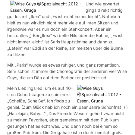
Und wie erwartet
gings direkt richtig
gut los mit „Ikea“ und „Es ist nicht immer leicht“. Natürlich
hielt es nun wirklich nicht mehr viele auf ihren Sitzen und
irgendwie war es nun doch ein Stehkonzert. Aber ein
bestuhltes ;) Bei „Ikea“ wirbelte Nils über die Bühne, „Es ist
nicht immer leicht“ ist Saris Hauptstimme und dann zu
„Latein“ war Eddi an der Reihe, am meisten über die Bühne
zu flitzen.
Mit „Paris“ wurde es etwas ruhiger, und ganz romantisch.
Sehr schön ist immer die Choreografie der anderen vier Wise
Guys, die um Dän auf dem Barhocker postiert sind.
Mein Lieblingslied, um es auf 40-
sten Geburtstagen zu spielen ist
„Scheiße, Scheiße“. Ich finds zu
genial. (Zum Glück hab ich noch ein paar Jahre Schonfrist ;) )
„Hallelujah, Baby…“ „Das Fremde Wesen“ gehört zwar nicht
zu meinen Favoriten, aber gemeinsam mit dem Publikum
gesungen hat es echt was. Und dann noch bei einem so
großen Publikum. Die Grugahalle ist ja doch ziemlich groß.