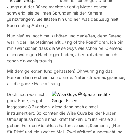
kommts schon gut. Und die
Jungs auf der Bühne machten richtig Meter, es war
schwierig, sie bei ihren Sprüngen mit der Kamera
„einzufangen“. Sie flitzten hin und her, was das Zeug hielt.
Eben richtig Action ;)
Nun hieß es, noch mal zuhören und genießen, denn Ferenc
war in der Hauptstimme mit „King of the Road“ dran. Ich bin
mir zwar sicher, dass die Wise Guys wie schon bei Clemens
einen würdigen Nachfolger finden, aber trotzdem bin ich
schon ein wenig traurig.
Mit dem geliebten (und gehassten) Ohrwurm ging das
Konzert dann erst einmal zu Ende. Natürlich war es grandios,
als die ganze Halle mitsang.
Doch noch war nicht
ganz Ende, es gab
insgesamt 3 Zugaben, diese dann noch einmal
instrumentiert. So konnten die Wise Guys bei der kurzen
Umbaupause noch einmal Kraft tanken, um ins Finale zu
gehen. Für den Abschluss hatten sie sich „Seemann“, „Nur
für Dich“ und ein zweites Mal „Zwei Welten“ ausgesucht, so