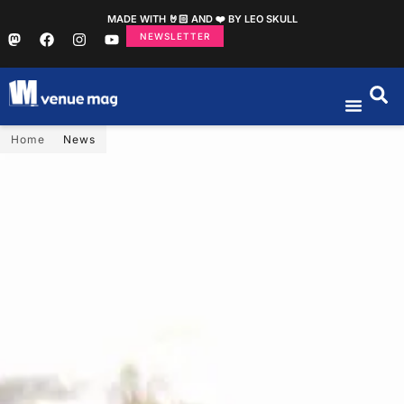
MADE WITH 🤘🏻 AND ❤️ BY LEO SKULL
NEWSLETTER
Home
News