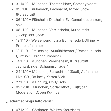
31.10.10 – München, Theater Platz, ComedyNacht
05.11.10 – Kulmbach, Lachnacht, Mixed Show
(Kurzauftritt)
06.11.10 – Flörsheim-Dalsheim, Ev. Gemeindezentrum,
solo
08.11.10 – München, Vereinsheim, Kurzauftritt
„Blickpunkt Spot“
12.11.10 – Weißenburg, Luna Bühne, solo („Offline“ –
Probeaufnahme)
13.11.10 – Freilassing, Aumühltheater / Ramasuri, solo
(„Offline“ – Probeaufnahme)
14.11.10 – München, Vereinsheim, Kurzauftritt
„Schwabinger Schaumschläger“
24.11.10 – München, Schlachthof (Saal), Aufnahme
Live-CD „Offline“ / Karten-VVK
27.11.10 – Mainburg, Chilly, solo
02.12.10 – München, Schlachthof / Ku(h)bar,
Moderation „Open Ku(h)bar“
„liedermachings leftovers!“
07.12.10 – Göttingen, Wolkes Kreuzberg