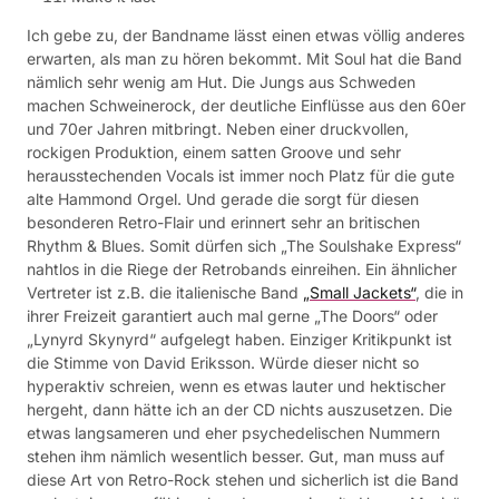
Ich gebe zu, der Bandname lässt einen etwas völlig anderes
erwarten, als man zu hören bekommt. Mit Soul hat die Band
nämlich sehr wenig am Hut. Die Jungs aus Schweden
machen Schweinerock, der deutliche Einflüsse aus den 60er
und 70er Jahren mitbringt. Neben einer druckvollen,
rockigen Produktion, einem satten Groove und sehr
herausstechenden Vocals ist immer noch Platz für die gute
alte Hammond Orgel. Und gerade die sorgt für diesen
besonderen Retro-Flair und erinnert sehr an britischen
Rhythm & Blues. Somit dürfen sich „The Soulshake Express“
nahtlos in die Riege der Retrobands einreihen. Ein ähnlicher
Vertreter ist z.B. die italienische Band
„Small Jackets“
, die in
ihrer Freizeit garantiert auch mal gerne „The Doors“ oder
„Lynyrd Skynyrd“ aufgelegt haben. Einziger Kritikpunkt ist
die Stimme von David Eriksson. Würde dieser nicht so
hyperaktiv schreien, wenn es etwas lauter und hektischer
hergeht, dann hätte ich an der CD nichts auszusetzen. Die
etwas langsameren und eher psychedelischen Nummern
stehen ihm nämlich wesentlich besser. Gut, man muss auf
diese Art von Retro-Rock stehen und sicherlich ist die Band