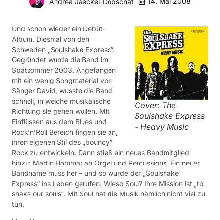
14. Mai 2008
Andrea Jaeckel-Dobschat
Und schon wieder ein Debüt-
Album. Diesmal von den
Schweden „Soulshake Express“.
Gegründet wurde die Band im
Spätsommer 2003. Angefangen
mit ein wenig Songmaterial von
Sänger David, wusste die Band
schnell, in welche musikalische
Cover: The
Richtung sie gehen wollen. Mit
Soulshake Express
Einflüssen aus dem Blues und
- Heavy Music
Rock’n’Roll Bereich fingen sie an,
ihren eigenen Stil des „bouncy“
Rock zu entwickeln. Dann stieß ein neues Bandmitglied
hinzu: Martin Hammar an Orgel und Percussions. Ein neuer
Bandname muss her – und so wurde der „Soulshake
Express“ ins Leben gerufen. Wieso Soul? Ihre Mission ist „to
shake our souls“. Mit Soul hat die Musik nämlich nicht viel zu
tun.