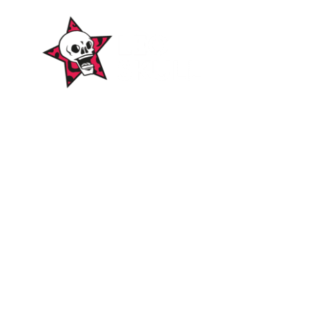
WordPress-Websites
und -Hosting
für Bands
ICH WILL EINE 🤘🏻
Themen
Alben
Amphitheater
Autogrammstunden
Berichte