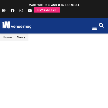
MADE WITH 🤘🏻 AND ❤️ BY LEO SKULL
NEWSLETTER
Home
News