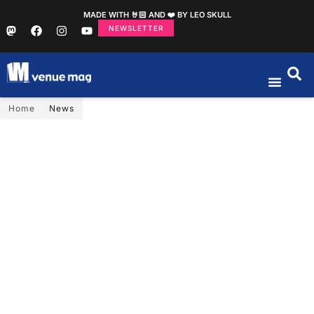
MADE WITH 🤘🏻 AND ❤️ BY LEO SKULL
NEWSLETTER
Home
News