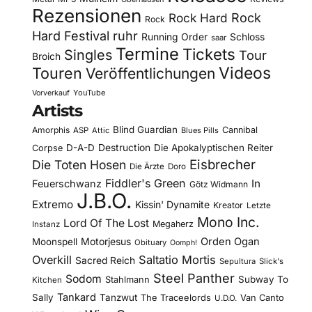
Rezensionen
Rock Hard
Rock
Rock
Hard Festival
ruhr
Running Order
Schloss
saar
Termine
Tickets
Singles
Tour
Broich
Videos
Touren
Veröffentlichungen
YouTube
Vorverkauf
Artists
Blind Guardian
Amorphis
Cannibal
ASP
Attic
Blues Pills
D-A-D
Destruction
Die Apokalyptischen Reiter
Corpse
Eisbrecher
Die Toten Hosen
Die Ärzte
Doro
Fiddler's Green
In
Feuerschwanz
Götz Widmann
J.B.O.
Extremo
Kissin' Dynamite
Kreator
Letzte
Mono Inc.
Lord Of The Lost
Megaherz
Instanz
Motorjesus
Orden Ogan
Moonspell
Obituary
Oomph!
Overkill
Saltatio Mortis
Sacred Reich
Sepultura
Slick's
Steel Panther
Sodom
Subway To
Stahlmann
Kitchen
Tankard
Sally
Tanzwut
The Traceelords
Van Canto
U.D.O.