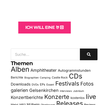
und -Hosting
für Bands
ICH WILL EINE 🤘🏻
Themen
Alben
Amphitheater
Autogrammstunden
CDs
Berichte
Castle Rock
Biographien
Camping
Festivals
Fotos
Downloads
EPs
DVDs
Essen
galerien
Gelsenkirchen
Interviews
Jubiläum
live
Konzerte
Konzertberichte
kostenlos
Releases
Mülheim
Metal
MP3
Reviews
Oberhausen