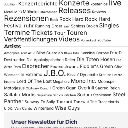
live
Konzerte
Konzertberichte
kostenlos
Jubiläum
Releases
Mülheim
Metal
MP3
Reviews
Oberhausen
Rezensionen
Rock Hard
Rock Hard
Rock
Singles
Festival
ruhr
Running Order
Schloss Broich
saar
Termine
Tickets
Touren
Tour
Videos
Veröffentlichungen
YouTube
Vorverkauf
Artists
Blind Guardian
D-A-D
Amorphis
Cannibal Corpse
ASP
Attic
Blues Pills
Die Toten Hosen
Destruction
Die Apokalyptischen Reiter
Die
Eisbrecher
Fiddler's Green
Feuerschwanz
Götz
Ärzte
Doro
J.B.O.
In Extremo
Kissin' Dynamite
Widmann
Kreator
Letzte
Mono Inc.
Lord Of The Lost
Moonspell
Megaherz
Instanz
Overkill
Motorjesus
Orden Ogan
Sacred Reich
Obituary
Oomph!
Steel
Saltatio Mortis
Sodom
Stahlmann
Sepultura
Slick's Kitchen
Panther
Tankard
Subway To Sally
Tanzwut
The Traceelords
Wise Guys
Winterland
Van Canto
U.D.O.
Unser Newsletter für Dich
Mit unserem wöchentlich Newsletter verpasst Du nichts