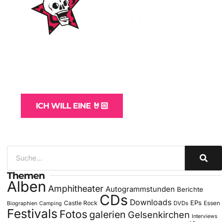
WordPress-Websites
und -Hosting
für Bands
ICH WILL EINE 🤘🏻
Themen
Alben
Amphitheater
Autogrammstunden
Berichte
CDs
Downloads
EPs
Castle Rock
DVDs
Essen
Biographien
Camping
Festivals
Fotos
galerien
Gelsenkirchen
Interviews