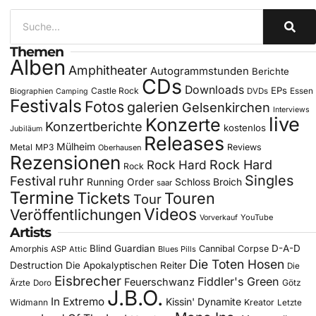
Themen
Alben
Amphitheater
Autogrammstunden
Berichte
CDs
Downloads
EPs
Castle Rock
DVDs
Essen
Biographien
Camping
Festivals
Fotos
galerien
Gelsenkirchen
Interviews
live
Konzerte
Konzertberichte
kostenlos
Jubiläum
Releases
Mülheim
Metal
MP3
Reviews
Oberhausen
Rezensionen
Rock Hard
Rock Hard
Rock
Singles
Festival
ruhr
Running Order
Schloss Broich
saar
Termine
Tickets
Touren
Tour
Videos
Veröffentlichungen
YouTube
Vorverkauf
Artists
Blind Guardian
D-A-D
Amorphis
Cannibal Corpse
ASP
Attic
Blues Pills
Die Toten Hosen
Destruction
Die Apokalyptischen Reiter
Die
Eisbrecher
Fiddler's Green
Feuerschwanz
Götz
Ärzte
Doro
J.B.O.
In Extremo
Kissin' Dynamite
Widmann
Kreator
Letzte