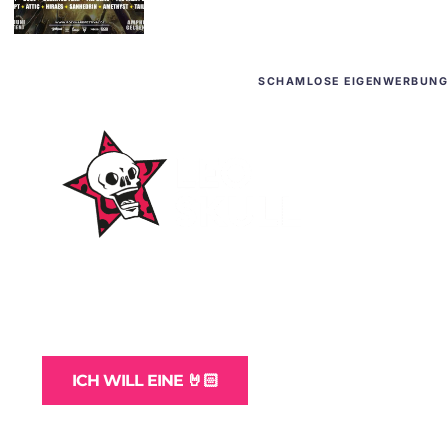
SCHAMLOSE EIGENWERBUNG
WordPress-Websites
und -Hosting
für Bands
ICH WILL EINE 🤘🏻