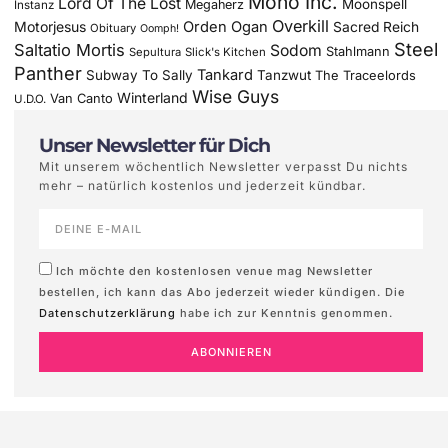
Mono Inc.
Lord Of The Lost
Moonspell
Megaherz
Instanz
Overkill
Motorjesus
Orden Ogan
Sacred Reich
Obituary
Oomph!
Steel
Saltatio Mortis
Sodom
Stahlmann
Sepultura
Slick's Kitchen
Panther
Tankard
Subway To Sally
Tanzwut
The Traceelords
Wise Guys
Winterland
Van Canto
U.D.O.
Unser Newsletter für Dich
Mit unserem wöchentlich Newsletter verpasst Du nichts
mehr – natürlich kostenlos und jederzeit kündbar.
Ich möchte den kostenlosen venue mag Newsletter
bestellen, ich kann das Abo jederzeit wieder kündigen. Die
Datenschutzerklärung
habe ich zur Kenntnis genommen.
ABONNIEREN