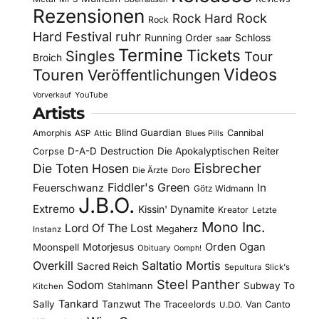
Rezensionen
Rock Hard
Rock
Rock
Hard Festival
ruhr
Running Order
Schloss
saar
Termine
Tickets
Singles
Tour
Broich
Videos
Touren
Veröffentlichungen
YouTube
Vorverkauf
Artists
Blind Guardian
Amorphis
Cannibal
ASP
Attic
Blues Pills
D-A-D
Destruction
Die Apokalyptischen Reiter
Corpse
Eisbrecher
Die Toten Hosen
Die Ärzte
Doro
Fiddler's Green
In
Feuerschwanz
Götz Widmann
J.B.O.
Extremo
Kissin' Dynamite
Kreator
Letzte
Mono Inc.
Lord Of The Lost
Megaherz
Instanz
Motorjesus
Orden Ogan
Moonspell
Obituary
Oomph!
Overkill
Saltatio Mortis
Sacred Reich
Sepultura
Slick's
Steel Panther
Sodom
Subway To
Stahlmann
Kitchen
Tankard
Sally
Tanzwut
The Traceelords
Van Canto
U.D.O.