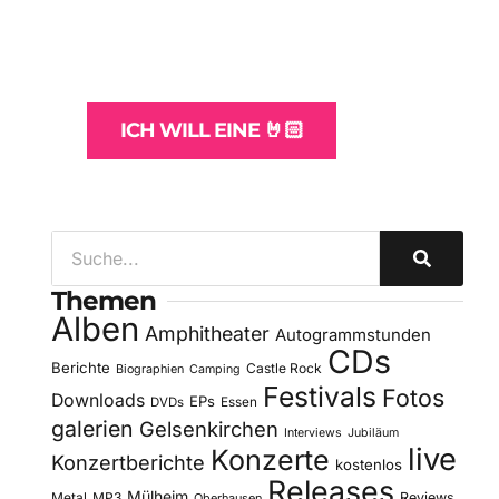
und -Hosting
für Bands
ICH WILL EINE 🤘🏻
Themen
Alben
Amphitheater
Autogrammstunden
CDs
Berichte
Castle Rock
Biographien
Camping
Festivals
Fotos
Downloads
EPs
DVDs
Essen
galerien
Gelsenkirchen
Interviews
Jubiläum
live
Konzerte
Konzertberichte
kostenlos
Releases
Mülheim
Metal
MP3
Reviews
Oberhausen