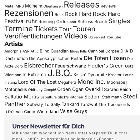
Releases
Mülheim
Metal
MP3
Reviews
Oberhausen
Rezensionen
Rock Hard
Rock Hard
Rock
Singles
Festival
ruhr
Running Order
Schloss Broich
saar
Termine
Tickets
Touren
Tour
Videos
Veröffentlichungen
YouTube
Vorverkauf
Artists
Blind Guardian
D-A-D
Amorphis
Cannibal Corpse
ASP
Attic
Blues Pills
Die Toten Hosen
Destruction
Die Apokalyptischen Reiter
Die
Eisbrecher
Fiddler's Green
Feuerschwanz
Götz
Ärzte
Doro
J.B.O.
In Extremo
Kissin' Dynamite
Widmann
Kreator
Letzte
Mono Inc.
Lord Of The Lost
Moonspell
Megaherz
Instanz
Overkill
Motorjesus
Orden Ogan
Sacred Reich
Obituary
Oomph!
Steel
Saltatio Mortis
Sodom
Stahlmann
Sepultura
Slick's Kitchen
Panther
Tankard
Subway To Sally
Tanzwut
The Traceelords
Wise Guys
Winterland
Van Canto
U.D.O.
Unser Newsletter für Dich
Mit unserem wöchentlich Newsletter verpasst Du nichts
mehr – natürlich kostenlos und jederzeit kündbar.