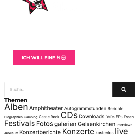
WordPress-Websites
und -Hosting
für Bands
ICH WILL EINE 🤘🏻
Themen
Alben
Amphitheater
Autogrammstunden
Berichte
CDs
Downloads
EPs
Castle Rock
DVDs
Essen
Biographien
Camping
Festivals
Fotos
galerien
Gelsenkirchen
Interviews
live
Konzerte
Konzertberichte
kostenlos
Jubiläum