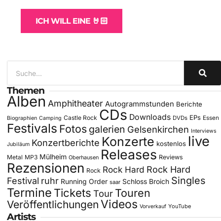
ICH WILL EINE 🤘🏻
Themen
Alben
Amphitheater
Autogrammstunden
Berichte
CDs
Downloads
EPs
Castle Rock
DVDs
Essen
Biographien
Camping
Festivals
Fotos
galerien
Gelsenkirchen
Interviews
live
Konzerte
Konzertberichte
kostenlos
Jubiläum
Releases
Mülheim
Metal
MP3
Reviews
Oberhausen
Rezensionen
Rock Hard
Rock Hard
Rock
Singles
Festival
ruhr
Running Order
Schloss Broich
saar
Termine
Tickets
Touren
Tour
Videos
Veröffentlichungen
YouTube
Vorverkauf
Artists