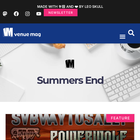
MADE WITH 🤘🏻 AND ❤️ BY LEO SKULL
NEWSLETTER
Summers End
FEATURE