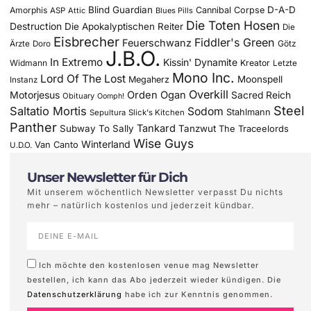
Blind Guardian
D-A-D
Amorphis
Cannibal Corpse
ASP
Attic
Blues Pills
Die Toten Hosen
Destruction
Die Apokalyptischen Reiter
Die
Eisbrecher
Fiddler's Green
Feuerschwanz
Götz
Ärzte
Doro
J.B.O.
In Extremo
Kissin' Dynamite
Widmann
Kreator
Letzte
Mono Inc.
Lord Of The Lost
Moonspell
Megaherz
Instanz
Overkill
Motorjesus
Orden Ogan
Sacred Reich
Obituary
Oomph!
Steel
Saltatio Mortis
Sodom
Stahlmann
Sepultura
Slick's Kitchen
Panther
Tankard
Subway To Sally
Tanzwut
The Traceelords
Wise Guys
Winterland
Van Canto
U.D.O.
Unser Newsletter für Dich
Mit unserem wöchentlich Newsletter verpasst Du nichts
mehr – natürlich kostenlos und jederzeit kündbar.
Ich möchte den kostenlosen venue mag Newsletter
bestellen, ich kann das Abo jederzeit wieder kündigen. Die
Datenschutzerklärung
habe ich zur Kenntnis genommen.