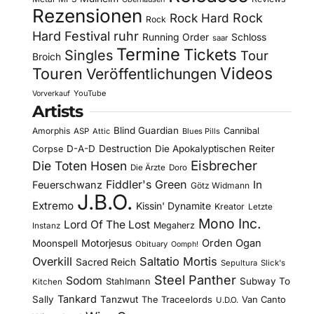
Rezensionen
Rock Hard
Rock
Rock
Hard Festival
ruhr
Running Order
Schloss
saar
Termine
Tickets
Singles
Tour
Broich
Videos
Touren
Veröffentlichungen
YouTube
Vorverkauf
Artists
Blind Guardian
Amorphis
Cannibal
ASP
Attic
Blues Pills
D-A-D
Destruction
Die Apokalyptischen Reiter
Corpse
Eisbrecher
Die Toten Hosen
Die Ärzte
Doro
Fiddler's Green
In
Feuerschwanz
Götz Widmann
J.B.O.
Extremo
Kissin' Dynamite
Kreator
Letzte
Mono Inc.
Lord Of The Lost
Megaherz
Instanz
Motorjesus
Orden Ogan
Moonspell
Obituary
Oomph!
Overkill
Saltatio Mortis
Sacred Reich
Sepultura
Slick's
Steel Panther
Sodom
Subway To
Stahlmann
Kitchen
Tankard
Sally
Tanzwut
The Traceelords
Van Canto
U.D.O.