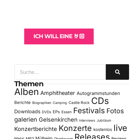
und -Hosting
für Bands
ICH WILL EINE 🤘🏻
Themen
Alben
Amphitheater
Autogrammstunden
CDs
Berichte
Castle Rock
Biographien
Camping
Festivals
Fotos
Downloads
EPs
DVDs
Essen
galerien
Gelsenkirchen
Interviews
Jubiläum
live
Konzerte
Konzertberichte
kostenlos
Releases
Mülheim
Metal
MP3
Reviews
Oberhausen