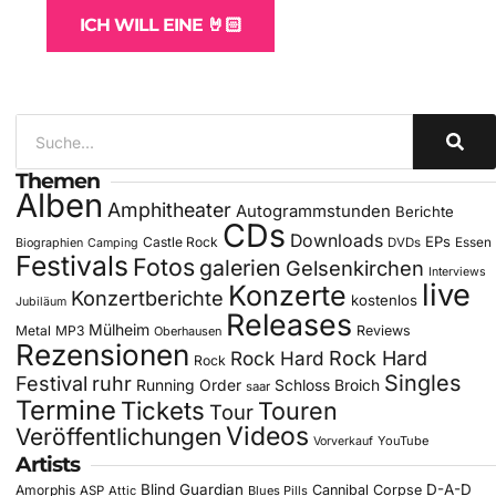
ICH WILL EINE 🤘🏻
Themen
Alben
Amphitheater
Autogrammstunden
Berichte
CDs
Downloads
EPs
Castle Rock
DVDs
Essen
Biographien
Camping
Festivals
Fotos
galerien
Gelsenkirchen
Interviews
live
Konzerte
Konzertberichte
kostenlos
Jubiläum
Releases
Mülheim
Metal
MP3
Reviews
Oberhausen
Rezensionen
Rock Hard
Rock Hard
Rock
Singles
Festival
ruhr
Running Order
Schloss Broich
saar
Termine
Tickets
Touren
Tour
Videos
Veröffentlichungen
YouTube
Vorverkauf
Artists
Blind Guardian
D-A-D
Amorphis
Cannibal Corpse
ASP
Attic
Blues Pills