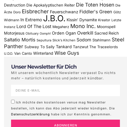
Die Toten Hosen
Destruction
Die Apokalyptischen Reiter
Die
Eisbrecher
Fiddler's Green
Feuerschwanz
Götz
Ärzte
Doro
J.B.O.
In Extremo
Kissin' Dynamite
Widmann
Kreator
Letzte
Mono Inc.
Lord Of The Lost
Moonspell
Megaherz
Instanz
Overkill
Motorjesus
Orden Ogan
Sacred Reich
Obituary
Oomph!
Steel
Saltatio Mortis
Sodom
Stahlmann
Sepultura
Slick's Kitchen
Panther
Tankard
Subway To Sally
Tanzwut
The Traceelords
Wise Guys
Winterland
Van Canto
U.D.O.
Unser Newsletter für Dich
Mit unserem wöchentlich Newsletter verpasst Du nichts
mehr – natürlich kostenlos und jederzeit kündbar.
Ich möchte den kostenlosen venue mag Newsletter
bestellen, ich kann das Abo jederzeit wieder kündigen. Die
Datenschutzerklärung
habe ich zur Kenntnis genommen.
ABONNIEREN