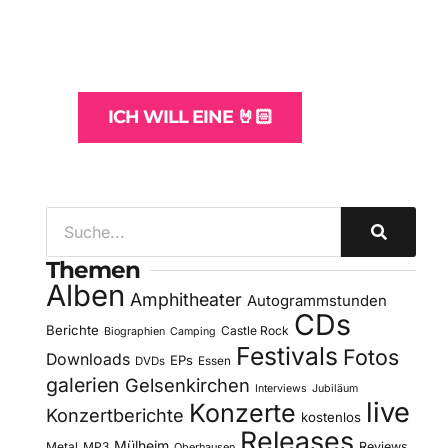
und -Hosting
für Bands
ICH WILL EINE 🤘🏻
Themen
Alben
Amphitheater
Autogrammstunden
CDs
Berichte
Castle Rock
Biographien
Camping
Festivals
Fotos
Downloads
EPs
DVDs
Essen
galerien
Gelsenkirchen
Interviews
Jubiläum
live
Konzerte
Konzertberichte
kostenlos
Releases
Mülheim
Metal
MP3
Reviews
Oberhausen