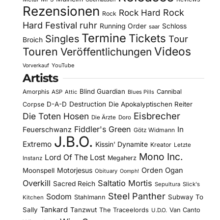
Rezensionen
Rock Hard
Rock
Rock
Hard Festival
ruhr
Running Order
Schloss
saar
Termine
Tickets
Singles
Tour
Broich
Videos
Touren
Veröffentlichungen
YouTube
Vorverkauf
Artists
Blind Guardian
Amorphis
Cannibal
ASP
Attic
Blues Pills
D-A-D
Destruction
Die Apokalyptischen Reiter
Corpse
Eisbrecher
Die Toten Hosen
Die Ärzte
Doro
Fiddler's Green
In
Feuerschwanz
Götz Widmann
J.B.O.
Extremo
Kissin' Dynamite
Kreator
Letzte
Mono Inc.
Lord Of The Lost
Megaherz
Instanz
Motorjesus
Orden Ogan
Moonspell
Obituary
Oomph!
Overkill
Saltatio Mortis
Sacred Reich
Sepultura
Slick's
Steel Panther
Sodom
Subway To
Stahlmann
Kitchen
Tankard
Sally
Tanzwut
The Traceelords
Van Canto
U.D.O.