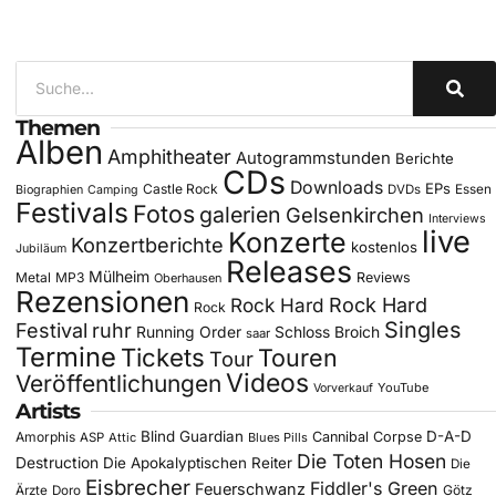
Themen
Alben
Amphitheater
Autogrammstunden
Berichte
CDs
Downloads
EPs
Castle Rock
DVDs
Essen
Biographien
Camping
Festivals
Fotos
galerien
Gelsenkirchen
Interviews
live
Konzerte
Konzertberichte
kostenlos
Jubiläum
Releases
Mülheim
Metal
MP3
Reviews
Oberhausen
Rezensionen
Rock Hard
Rock Hard
Rock
Singles
Festival
ruhr
Running Order
Schloss Broich
saar
Termine
Tickets
Touren
Tour
Videos
Veröffentlichungen
YouTube
Vorverkauf
Artists
Blind Guardian
D-A-D
Amorphis
Cannibal Corpse
ASP
Attic
Blues Pills
Die Toten Hosen
Destruction
Die Apokalyptischen Reiter
Die
Eisbrecher
Fiddler's Green
Feuerschwanz
Götz
Ärzte
Doro