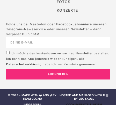
FOTOS
KONZERTE
Folge uns bei Mastodon oder Facebook, abonniere unseren
Telegram-Newsservice oder unseren Newsletter – dann
verpasst Du nichts!
Ich möchte den kostenlosen venue mag Newsletter bestellen,
ich kann das Abo jederzeit wieder kündigen. Die
Datenschutzerklärung
habe ich zur Kenntnis genommen.
ABONNIEREN
© 2024 • MADE WITH ❤️ AND 🌶️ BY
HOSTED AND MANAGED WITH 🤘🏻
TEAM GOCHU
BY LEO SKULL
IMPRESSUM
COOKIE-EINSTELLUNGEN
NUTZUNGSBEDINGUNGEN
DATENSCHUTZERKLÄRUNG