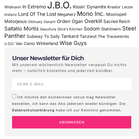
J.B.O.
In Extremo
Kissin' Dynamite
Widmann
Kreator
Letzte
Mono Inc.
Lord Of The Lost
Moonspell
Megaherz
Instanz
Overkill
Motorjesus
Orden Ogan
Sacred Reich
Obituary
Oomph!
Steel
Saltatio Mortis
Sodom
Stahlmann
Sepultura
Slick's Kitchen
Panther
Tankard
Subway To Sally
Tanzwut
The Traceelords
Wise Guys
Winterland
Van Canto
U.D.O.
Unser Newsletter für Dich
Mit unserem wöchentlich Newsletter verpasst Du nichts
mehr – natürlich kostenlos und jederzeit kündbar.
Ich möchte den kostenlosen venue mag Newsletter
bestellen, ich kann das Abo jederzeit wieder kündigen. Die
Datenschutzerklärung
habe ich zur Kenntnis genommen.
ABONNIEREN