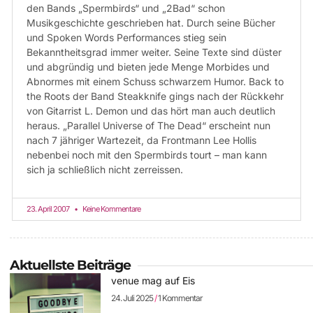
den Bands „Spermbirds“ und „2Bad“ schon
Musikgeschichte geschrieben hat. Durch seine Bücher
und Spoken Words Performances stieg sein
Bekanntheitsgrad immer weiter. Seine Texte sind düster
und abgründig und bieten jede Menge Morbides und
Abnormes mit einem Schuss schwarzem Humor. Back to
the Roots der Band Steakknife gings nach der Rückkehr
von Gitarrist L. Demon und das hört man auch deutlich
heraus. „Parallel Universe of The Dead“ erscheint nun
nach 7 jähriger Wartezeit, da Frontmann Lee Hollis
nebenbei noch mit den Spermbirds tourt – man kann
sich ja schließlich nicht zerreissen.
23. April 2007
Keine Kommentare
Aktuellste Beiträge
venue mag auf Eis
24. Juli 2025
1 Kommentar