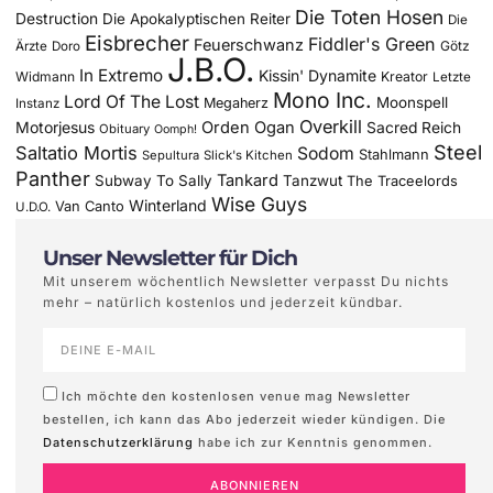
Die Toten Hosen
Destruction
Die Apokalyptischen Reiter
Die
Eisbrecher
Fiddler's Green
Feuerschwanz
Götz
Ärzte
Doro
J.B.O.
In Extremo
Kissin' Dynamite
Widmann
Kreator
Letzte
Mono Inc.
Lord Of The Lost
Moonspell
Megaherz
Instanz
Overkill
Motorjesus
Orden Ogan
Sacred Reich
Obituary
Oomph!
Steel
Saltatio Mortis
Sodom
Stahlmann
Sepultura
Slick's Kitchen
Panther
Tankard
Subway To Sally
Tanzwut
The Traceelords
Wise Guys
Winterland
Van Canto
U.D.O.
Unser Newsletter für Dich
Mit unserem wöchentlich Newsletter verpasst Du nichts
mehr – natürlich kostenlos und jederzeit kündbar.
Ich möchte den kostenlosen venue mag Newsletter
bestellen, ich kann das Abo jederzeit wieder kündigen. Die
Datenschutzerklärung
habe ich zur Kenntnis genommen.
ABONNIEREN