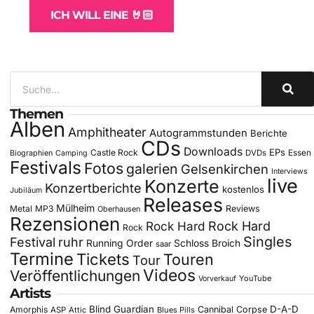
ICH WILL EINE 🤘🏻
Themen
Alben
Amphitheater
Autogrammstunden
Berichte
CDs
Downloads
EPs
Castle Rock
DVDs
Essen
Biographien
Camping
Festivals
Fotos
galerien
Gelsenkirchen
Interviews
live
Konzerte
Konzertberichte
kostenlos
Jubiläum
Releases
Mülheim
Metal
MP3
Reviews
Oberhausen
Rezensionen
Rock Hard
Rock Hard
Rock
Singles
Festival
ruhr
Running Order
Schloss Broich
saar
Termine
Tickets
Touren
Tour
Videos
Veröffentlichungen
YouTube
Vorverkauf
Artists
Blind Guardian
D-A-D
Amorphis
Cannibal Corpse
ASP
Attic
Blues Pills