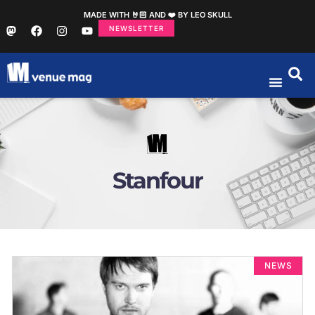
MADE WITH 🤘🏻 AND ❤️ BY LEO SKULL
NEWSLETTER
Stanfour
NEWS