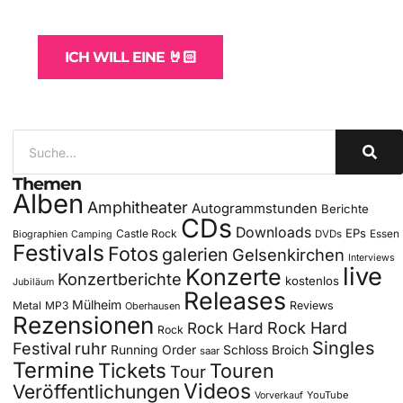
für Bands
ICH WILL EINE 🤘🏻
Themen
Alben
Amphitheater
Autogrammstunden
Berichte
CDs
Downloads
EPs
Castle Rock
DVDs
Essen
Biographien
Camping
Festivals
Fotos
galerien
Gelsenkirchen
Interviews
live
Konzerte
Konzertberichte
kostenlos
Jubiläum
Releases
Mülheim
Metal
MP3
Reviews
Oberhausen
Rezensionen
Rock Hard
Rock Hard
Rock
Singles
Festival
ruhr
Running Order
Schloss Broich
saar
Termine
Tickets
Touren
Tour
Videos
Veröffentlichungen
YouTube
Vorverkauf