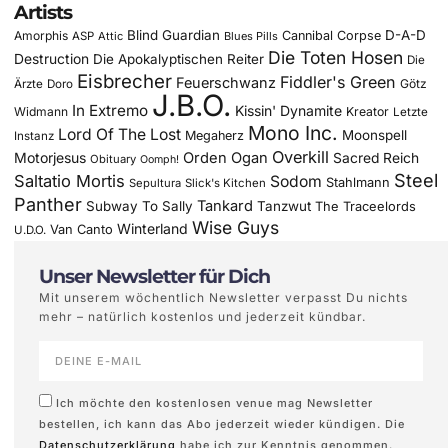
Artists
Blind Guardian
D-A-D
Amorphis
Cannibal Corpse
ASP
Attic
Blues Pills
Die Toten Hosen
Destruction
Die Apokalyptischen Reiter
Die
Eisbrecher
Fiddler's Green
Feuerschwanz
Götz
Ärzte
Doro
J.B.O.
In Extremo
Kissin' Dynamite
Widmann
Kreator
Letzte
Mono Inc.
Lord Of The Lost
Moonspell
Megaherz
Instanz
Overkill
Motorjesus
Orden Ogan
Sacred Reich
Obituary
Oomph!
Steel
Saltatio Mortis
Sodom
Stahlmann
Sepultura
Slick's Kitchen
Panther
Tankard
Subway To Sally
Tanzwut
The Traceelords
Wise Guys
Winterland
Van Canto
U.D.O.
Unser Newsletter für Dich
Mit unserem wöchentlich Newsletter verpasst Du nichts
mehr – natürlich kostenlos und jederzeit kündbar.
Ich möchte den kostenlosen venue mag Newsletter
bestellen, ich kann das Abo jederzeit wieder kündigen. Die
Datenschutzerklärung
habe ich zur Kenntnis genommen.