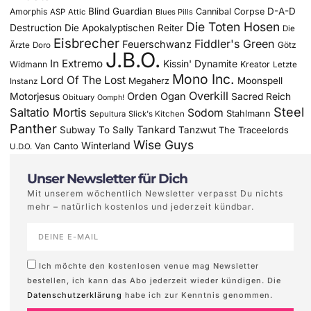
Blind Guardian
D-A-D
Amorphis
Cannibal Corpse
ASP
Attic
Blues Pills
Die Toten Hosen
Destruction
Die Apokalyptischen Reiter
Die
Eisbrecher
Fiddler's Green
Feuerschwanz
Götz
Ärzte
Doro
J.B.O.
In Extremo
Kissin' Dynamite
Widmann
Kreator
Letzte
Mono Inc.
Lord Of The Lost
Moonspell
Megaherz
Instanz
Overkill
Motorjesus
Orden Ogan
Sacred Reich
Obituary
Oomph!
Steel
Saltatio Mortis
Sodom
Stahlmann
Sepultura
Slick's Kitchen
Panther
Tankard
Subway To Sally
Tanzwut
The Traceelords
Wise Guys
Winterland
Van Canto
U.D.O.
Unser Newsletter für Dich
Mit unserem wöchentlich Newsletter verpasst Du nichts
mehr – natürlich kostenlos und jederzeit kündbar.
Ich möchte den kostenlosen venue mag Newsletter
bestellen, ich kann das Abo jederzeit wieder kündigen. Die
Datenschutzerklärung
habe ich zur Kenntnis genommen.