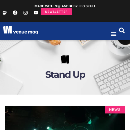
MADE WITH 🤘🏻 AND ❤️ BY LEO SKULL
NEWSLETTER
Stand Up
NEWS