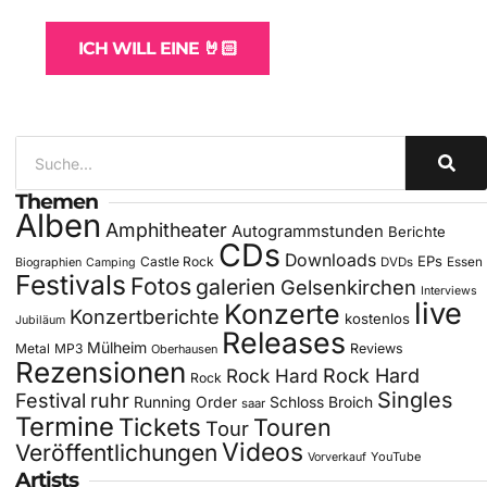
ICH WILL EINE 🤘🏻
Themen
Alben
Amphitheater
Autogrammstunden
Berichte
CDs
Downloads
EPs
Castle Rock
DVDs
Essen
Biographien
Camping
Festivals
Fotos
galerien
Gelsenkirchen
Interviews
live
Konzerte
Konzertberichte
kostenlos
Jubiläum
Releases
Mülheim
Metal
MP3
Reviews
Oberhausen
Rezensionen
Rock Hard
Rock Hard
Rock
Singles
Festival
ruhr
Running Order
Schloss Broich
saar
Termine
Tickets
Touren
Tour
Videos
Veröffentlichungen
YouTube
Vorverkauf
Artists