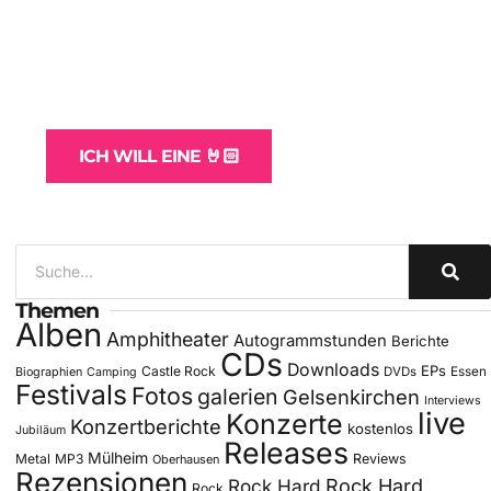
WordPress-Websites
und -Hosting
für Bands
ICH WILL EINE 🤘🏻
Themen
Alben
Amphitheater
Autogrammstunden
Berichte
CDs
Downloads
EPs
Castle Rock
DVDs
Essen
Biographien
Camping
Festivals
Fotos
galerien
Gelsenkirchen
Interviews
live
Konzerte
Konzertberichte
kostenlos
Jubiläum
Releases
Mülheim
Metal
MP3
Reviews
Oberhausen
Rezensionen
Rock Hard
Rock Hard
Rock