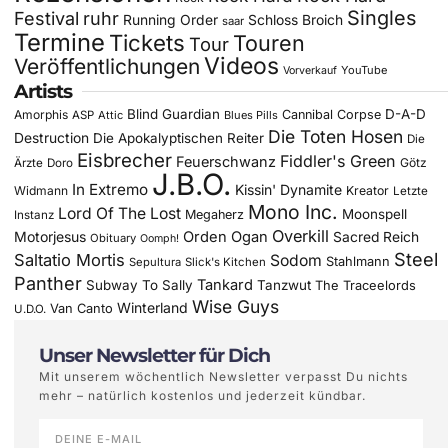
Singles
Festival
ruhr
Running Order
Schloss Broich
saar
Termine
Tickets
Touren
Tour
Videos
Veröffentlichungen
YouTube
Vorverkauf
Artists
Blind Guardian
D-A-D
Amorphis
Cannibal Corpse
ASP
Attic
Blues Pills
Die Toten Hosen
Destruction
Die Apokalyptischen Reiter
Die
Eisbrecher
Fiddler's Green
Feuerschwanz
Götz
Ärzte
Doro
J.B.O.
In Extremo
Kissin' Dynamite
Widmann
Kreator
Letzte
Mono Inc.
Lord Of The Lost
Moonspell
Megaherz
Instanz
Overkill
Motorjesus
Orden Ogan
Sacred Reich
Obituary
Oomph!
Steel
Saltatio Mortis
Sodom
Stahlmann
Sepultura
Slick's Kitchen
Panther
Tankard
Subway To Sally
Tanzwut
The Traceelords
Wise Guys
Winterland
Van Canto
U.D.O.
Unser Newsletter für Dich
Mit unserem wöchentlich Newsletter verpasst Du nichts
mehr – natürlich kostenlos und jederzeit kündbar.