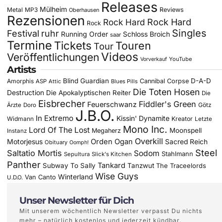
Releases
Mülheim
Metal
MP3
Reviews
Oberhausen
Rezensionen
Rock Hard
Rock Hard
Rock
Singles
Festival
ruhr
Running Order
Schloss Broich
saar
Termine
Tickets
Touren
Tour
Videos
Veröffentlichungen
YouTube
Vorverkauf
Artists
Blind Guardian
D-A-D
Amorphis
Cannibal Corpse
ASP
Attic
Blues Pills
Die Toten Hosen
Destruction
Die Apokalyptischen Reiter
Die
Eisbrecher
Fiddler's Green
Feuerschwanz
Götz
Ärzte
Doro
J.B.O.
In Extremo
Kissin' Dynamite
Widmann
Kreator
Letzte
Mono Inc.
Lord Of The Lost
Moonspell
Megaherz
Instanz
Overkill
Motorjesus
Orden Ogan
Sacred Reich
Obituary
Oomph!
Steel
Saltatio Mortis
Sodom
Stahlmann
Sepultura
Slick's Kitchen
Panther
Tankard
Subway To Sally
Tanzwut
The Traceelords
Wise Guys
Winterland
Van Canto
U.D.O.
Unser Newsletter für Dich
Mit unserem wöchentlich Newsletter verpasst Du nichts
mehr – natürlich kostenlos und jederzeit kündbar.