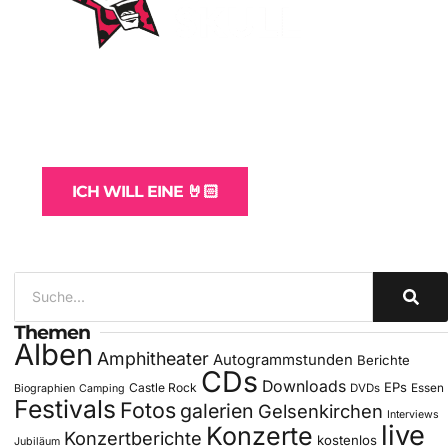
WordPress-Websites
und -Hosting
für Bands
ICH WILL EINE 🤘🏻
Themen
Alben
Amphitheater
Autogrammstunden
Berichte
CDs
Downloads
EPs
Castle Rock
DVDs
Essen
Biographien
Camping
Festivals
Fotos
galerien
Gelsenkirchen
Interviews
live
Konzerte
Konzertberichte
kostenlos
Jubiläum