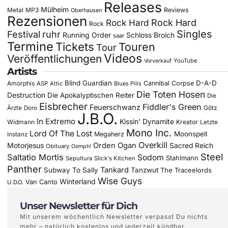
Releases
Mülheim
Metal
MP3
Reviews
Oberhausen
Rezensionen
Rock Hard
Rock Hard
Rock
Singles
Festival
ruhr
Running Order
Schloss Broich
saar
Termine
Tickets
Touren
Tour
Videos
Veröffentlichungen
YouTube
Vorverkauf
Artists
Blind Guardian
D-A-D
Amorphis
Cannibal Corpse
ASP
Attic
Blues Pills
Die Toten Hosen
Destruction
Die Apokalyptischen Reiter
Die
Eisbrecher
Fiddler's Green
Feuerschwanz
Götz
Ärzte
Doro
J.B.O.
In Extremo
Kissin' Dynamite
Widmann
Kreator
Letzte
Mono Inc.
Lord Of The Lost
Moonspell
Megaherz
Instanz
Overkill
Motorjesus
Orden Ogan
Sacred Reich
Obituary
Oomph!
Steel
Saltatio Mortis
Sodom
Stahlmann
Sepultura
Slick's Kitchen
Panther
Tankard
Subway To Sally
Tanzwut
The Traceelords
Wise Guys
Winterland
Van Canto
U.D.O.
Unser Newsletter für Dich
Mit unserem wöchentlich Newsletter verpasst Du nichts
mehr – natürlich kostenlos und jederzeit kündbar.