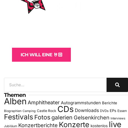
WordPress-Websites
und -Hosting
für Bands
ICH WILL EINE 🤘🏻
Themen
Alben
Amphitheater
Autogrammstunden
Berichte
CDs
Downloads
EPs
Castle Rock
DVDs
Essen
Biographien
Camping
Festivals
Fotos
galerien
Gelsenkirchen
Interviews
live
Konzerte
Konzertberichte
kostenlos
Jubiläum