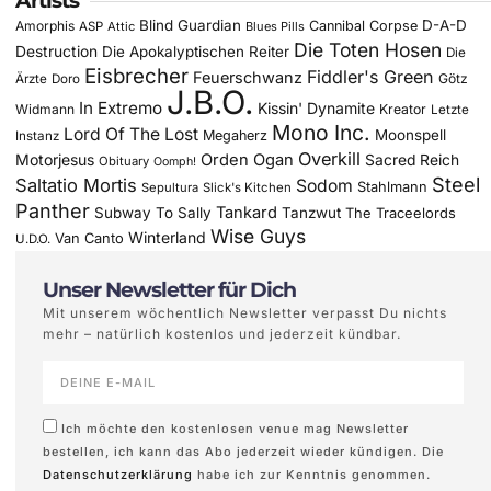
Artists
Blind Guardian
D-A-D
Amorphis
Cannibal Corpse
ASP
Attic
Blues Pills
Die Toten Hosen
Destruction
Die Apokalyptischen Reiter
Die
Eisbrecher
Fiddler's Green
Feuerschwanz
Götz
Ärzte
Doro
J.B.O.
In Extremo
Kissin' Dynamite
Widmann
Kreator
Letzte
Mono Inc.
Lord Of The Lost
Moonspell
Megaherz
Instanz
Overkill
Motorjesus
Orden Ogan
Sacred Reich
Obituary
Oomph!
Steel
Saltatio Mortis
Sodom
Stahlmann
Sepultura
Slick's Kitchen
Panther
Tankard
Subway To Sally
Tanzwut
The Traceelords
Wise Guys
Winterland
Van Canto
U.D.O.
Unser Newsletter für Dich
Mit unserem wöchentlich Newsletter verpasst Du nichts
mehr – natürlich kostenlos und jederzeit kündbar.
Ich möchte den kostenlosen venue mag Newsletter
bestellen, ich kann das Abo jederzeit wieder kündigen. Die
Datenschutzerklärung
habe ich zur Kenntnis genommen.