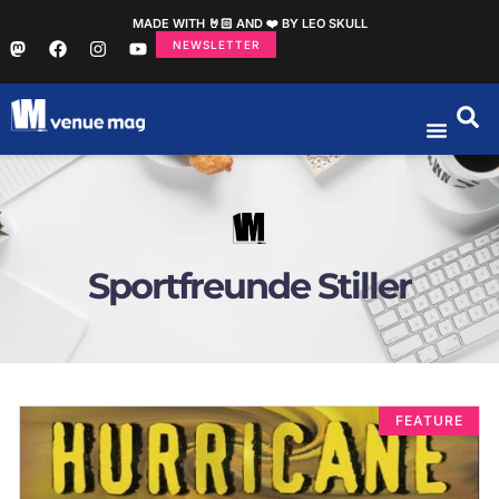
MADE WITH 🤘🏻 AND ❤️ BY LEO SKULL
NEWSLETTER
Sportfreunde Stiller
FEATURE