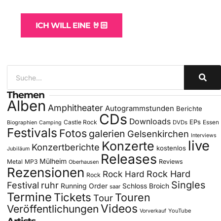
für Bands
ICH WILL EINE 🤘🏻
Themen
Alben
Amphitheater
Autogrammstunden
Berichte
CDs
Downloads
EPs
Castle Rock
DVDs
Essen
Biographien
Camping
Festivals
Fotos
galerien
Gelsenkirchen
Interviews
live
Konzerte
Konzertberichte
kostenlos
Jubiläum
Releases
Mülheim
Metal
MP3
Reviews
Oberhausen
Rezensionen
Rock Hard
Rock Hard
Rock
Singles
Festival
ruhr
Running Order
Schloss Broich
saar
Termine
Tickets
Touren
Tour
Videos
Veröffentlichungen
YouTube
Vorverkauf