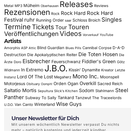
Releases
Mülheim
Metal
MP3
Reviews
Oberhausen
Rezensionen
Rock Hard
Rock Hard
Rock
Singles
Festival
ruhr
Running Order
Schloss Broich
saar
Termine
Tickets
Touren
Tour
Videos
Veröffentlichungen
YouTube
Vorverkauf
Artists
Blind Guardian
D-A-D
Amorphis
Cannibal Corpse
ASP
Attic
Blues Pills
Die Toten Hosen
Destruction
Die Apokalyptischen Reiter
Die
Eisbrecher
Fiddler's Green
Feuerschwanz
Götz
Ärzte
Doro
J.B.O.
In Extremo
Kissin' Dynamite
Widmann
Kreator
Letzte
Mono Inc.
Lord Of The Lost
Moonspell
Megaherz
Instanz
Overkill
Motorjesus
Orden Ogan
Sacred Reich
Obituary
Oomph!
Steel
Saltatio Mortis
Sodom
Stahlmann
Sepultura
Slick's Kitchen
Panther
Tankard
Subway To Sally
Tanzwut
The Traceelords
Wise Guys
Winterland
Van Canto
U.D.O.
Unser Newsletter für Dich
Mit unserem wöchentlich Newsletter verpasst Du nichts
mehr – natürlich kostenlos und jederzeit kündbar.