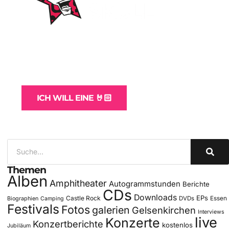
WordPress-Websites
und -Hosting
für Bands
ICH WILL EINE 🤘🏻
Themen
Alben
Amphitheater
Autogrammstunden
Berichte
CDs
Downloads
EPs
Castle Rock
DVDs
Essen
Biographien
Camping
Festivals
Fotos
galerien
Gelsenkirchen
Interviews
live
Konzerte
Konzertberichte
kostenlos
Jubiläum