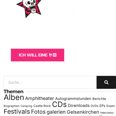
WordPress-Websites
und -Hosting
für Bands
ICH WILL EINE 🤘🏻
Themen
Alben
Amphitheater
Autogrammstunden
Berichte
CDs
Downloads
EPs
Castle Rock
DVDs
Essen
Biographien
Camping
Festivals
Fotos
galerien
Gelsenkirchen
Interviews