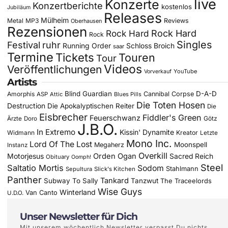
live
Konzerte
Konzertberichte
kostenlos
Jubiläum
Releases
Mülheim
Metal
MP3
Reviews
Oberhausen
Rezensionen
Rock Hard
Rock Hard
Rock
Singles
Festival
ruhr
Running Order
Schloss Broich
saar
Termine
Tickets
Touren
Tour
Videos
Veröffentlichungen
YouTube
Vorverkauf
Artists
Blind Guardian
D-A-D
Amorphis
Cannibal Corpse
ASP
Attic
Blues Pills
Die Toten Hosen
Destruction
Die Apokalyptischen Reiter
Die
Eisbrecher
Fiddler's Green
Feuerschwanz
Götz
Ärzte
Doro
J.B.O.
In Extremo
Kissin' Dynamite
Widmann
Kreator
Letzte
Mono Inc.
Lord Of The Lost
Moonspell
Megaherz
Instanz
Overkill
Motorjesus
Orden Ogan
Sacred Reich
Obituary
Oomph!
Steel
Saltatio Mortis
Sodom
Stahlmann
Sepultura
Slick's Kitchen
Panther
Tankard
Subway To Sally
Tanzwut
The Traceelords
Wise Guys
Winterland
Van Canto
U.D.O.
Unser Newsletter für Dich
Mit unserem wöchentlich Newsletter verpasst Du nichts