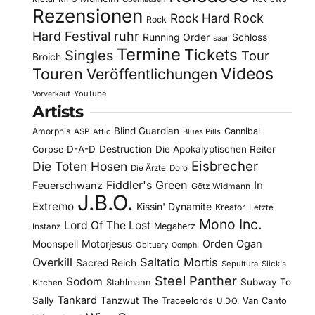
Rezensionen
Rock Hard
Rock
Rock
Hard Festival
ruhr
Running Order
Schloss
saar
Termine
Tickets
Singles
Tour
Broich
Videos
Touren
Veröffentlichungen
YouTube
Vorverkauf
Artists
Blind Guardian
Amorphis
Cannibal
ASP
Attic
Blues Pills
D-A-D
Destruction
Die Apokalyptischen Reiter
Corpse
Eisbrecher
Die Toten Hosen
Die Ärzte
Doro
Fiddler's Green
In
Feuerschwanz
Götz Widmann
J.B.O.
Extremo
Kissin' Dynamite
Kreator
Letzte
Mono Inc.
Lord Of The Lost
Megaherz
Instanz
Motorjesus
Orden Ogan
Moonspell
Obituary
Oomph!
Overkill
Saltatio Mortis
Sacred Reich
Sepultura
Slick's
Steel Panther
Sodom
Subway To
Stahlmann
Kitchen
Tankard
Sally
Tanzwut
The Traceelords
Van Canto
U.D.O.