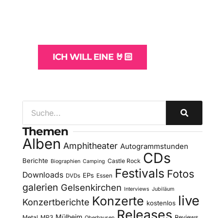
und -Hosting
für Bands
ICH WILL EINE 🤘🏻
Themen
Alben
Amphitheater
Autogrammstunden
CDs
Berichte
Castle Rock
Biographien
Camping
Festivals
Fotos
Downloads
EPs
DVDs
Essen
galerien
Gelsenkirchen
Interviews
Jubiläum
live
Konzerte
Konzertberichte
kostenlos
Releases
Mülheim
Metal
MP3
Reviews
Oberhausen