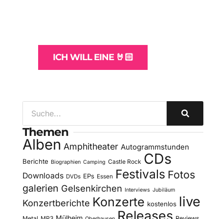
und -Hosting
für Bands
ICH WILL EINE 🤘🏻
Themen
Alben
Amphitheater
Autogrammstunden
CDs
Berichte
Castle Rock
Biographien
Camping
Festivals
Fotos
Downloads
EPs
DVDs
Essen
galerien
Gelsenkirchen
Interviews
Jubiläum
live
Konzerte
Konzertberichte
kostenlos
Releases
Mülheim
Metal
MP3
Reviews
Oberhausen