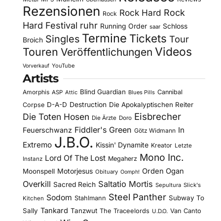
Rezensionen
Rock Hard
Rock
Rock
Hard Festival
ruhr
Running Order
Schloss
saar
Termine
Tickets
Singles
Tour
Broich
Videos
Touren
Veröffentlichungen
YouTube
Vorverkauf
Artists
Blind Guardian
Amorphis
Cannibal
ASP
Attic
Blues Pills
D-A-D
Destruction
Die Apokalyptischen Reiter
Corpse
Eisbrecher
Die Toten Hosen
Die Ärzte
Doro
Fiddler's Green
In
Feuerschwanz
Götz Widmann
J.B.O.
Extremo
Kissin' Dynamite
Kreator
Letzte
Mono Inc.
Lord Of The Lost
Megaherz
Instanz
Motorjesus
Orden Ogan
Moonspell
Obituary
Oomph!
Overkill
Saltatio Mortis
Sacred Reich
Sepultura
Slick's
Steel Panther
Sodom
Subway To
Stahlmann
Kitchen
Tankard
Sally
Tanzwut
The Traceelords
Van Canto
U.D.O.