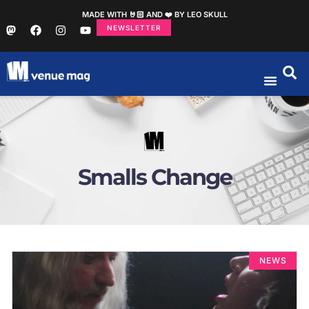
MADE WITH 🤘🏻 AND ❤️ BY LEO SKULL
NEWSLETTER
Smalls Change
NEWS