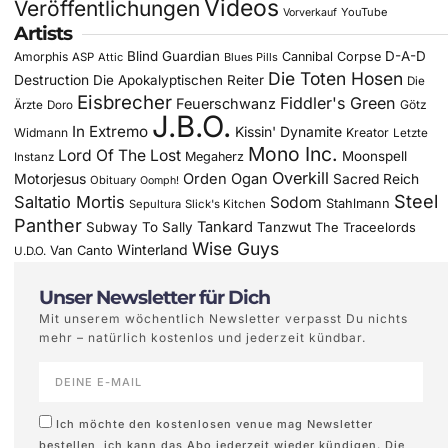
Videos
Veröffentlichungen
YouTube
Vorverkauf
Artists
Blind Guardian
D-A-D
Amorphis
Cannibal Corpse
ASP
Attic
Blues Pills
Die Toten Hosen
Destruction
Die Apokalyptischen Reiter
Die
Eisbrecher
Fiddler's Green
Feuerschwanz
Götz
Ärzte
Doro
J.B.O.
In Extremo
Kissin' Dynamite
Widmann
Kreator
Letzte
Mono Inc.
Lord Of The Lost
Moonspell
Megaherz
Instanz
Overkill
Motorjesus
Orden Ogan
Sacred Reich
Obituary
Oomph!
Steel
Saltatio Mortis
Sodom
Stahlmann
Sepultura
Slick's Kitchen
Panther
Tankard
Subway To Sally
Tanzwut
The Traceelords
Wise Guys
Winterland
Van Canto
U.D.O.
Unser Newsletter für Dich
Mit unserem wöchentlich Newsletter verpasst Du nichts
mehr – natürlich kostenlos und jederzeit kündbar.
Ich möchte den kostenlosen venue mag Newsletter
bestellen, ich kann das Abo jederzeit wieder kündigen. Die