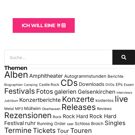
und -Hosting
für Bands
ICH WILL EINE 🤘🏻
Themen
Alben
Amphitheater
Autogrammstunden
Berichte
CDs
Downloads
EPs
Castle Rock
DVDs
Essen
Biographien
Camping
Festivals
Fotos
galerien
Gelsenkirchen
Interviews
live
Konzerte
Konzertberichte
kostenlos
Jubiläum
Releases
Mülheim
Metal
MP3
Reviews
Oberhausen
Rezensionen
Rock Hard
Rock Hard
Rock
Singles
Festival
ruhr
Running Order
Schloss Broich
saar
Termine
Tickets
Touren
Tour