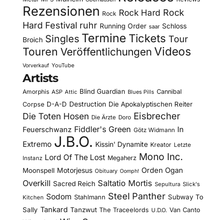
Rezensionen
Rock Hard
Rock
Rock
Hard Festival
ruhr
Running Order
Schloss
saar
Termine
Tickets
Singles
Tour
Broich
Videos
Touren
Veröffentlichungen
YouTube
Vorverkauf
Artists
Blind Guardian
Amorphis
Cannibal
ASP
Attic
Blues Pills
D-A-D
Destruction
Die Apokalyptischen Reiter
Corpse
Eisbrecher
Die Toten Hosen
Die Ärzte
Doro
Fiddler's Green
In
Feuerschwanz
Götz Widmann
J.B.O.
Extremo
Kissin' Dynamite
Kreator
Letzte
Mono Inc.
Lord Of The Lost
Megaherz
Instanz
Motorjesus
Orden Ogan
Moonspell
Obituary
Oomph!
Overkill
Saltatio Mortis
Sacred Reich
Sepultura
Slick's
Steel Panther
Sodom
Subway To
Stahlmann
Kitchen
Tankard
Sally
Tanzwut
The Traceelords
Van Canto
U.D.O.