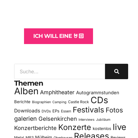
und -Hosting
für Bands
ICH WILL EINE 🤘🏻
Themen
Alben
Amphitheater
Autogrammstunden
CDs
Berichte
Castle Rock
Biographien
Camping
Festivals
Fotos
Downloads
EPs
DVDs
Essen
galerien
Gelsenkirchen
Interviews
Jubiläum
live
Konzerte
Konzertberichte
kostenlos
Releases
Mülheim
Metal
MP3
Reviews
Oberhausen