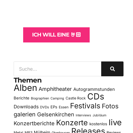
und -Hosting
für Bands
ICH WILL EINE 🤘🏻
Themen
Alben
Amphitheater
Autogrammstunden
CDs
Berichte
Castle Rock
Biographien
Camping
Festivals
Fotos
Downloads
EPs
DVDs
Essen
galerien
Gelsenkirchen
Interviews
Jubiläum
live
Konzerte
Konzertberichte
kostenlos
Releases
Mülheim
Metal
MP3
Reviews
Oberhausen