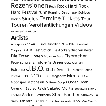
Rezensionen
Rock Hard
Rock
Rock
Hard Festival
ruhr
Running Order
Schloss
saar
Termine
Tickets
Singles
Tour
Broich
Videos
Touren
Veröffentlichungen
YouTube
Vorverkauf
Artists
Blind Guardian
Amorphis
Cannibal
ASP
Attic
Blues Pills
D-A-D
Destruction
Die Apokalyptischen Reiter
Corpse
Eisbrecher
Die Toten Hosen
Die Ärzte
Doro
Fiddler's Green
In
Feuerschwanz
Götz Widmann
J.B.O.
Extremo
Kissin' Dynamite
Kreator
Letzte
Mono Inc.
Lord Of The Lost
Megaherz
Instanz
Motorjesus
Orden Ogan
Moonspell
Obituary
Oomph!
Overkill
Saltatio Mortis
Sacred Reich
Sepultura
Slick's
Steel Panther
Sodom
Subway To
Stahlmann
Kitchen
Tankard
Sally
Tanzwut
The Traceelords
Van Canto
U.D.O.