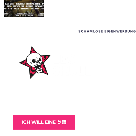
SCHAMLOSE EIGENWERBUNG
WordPress-Websites
und -Hosting
für Bands
ICH WILL EINE 🤘🏻