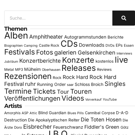
Themen
Alben
Amphitheater
Autogrammstunden
Berichte
CDs
Downloads
EPs
Castle Rock
DVDs
Essen
Biographien
Camping
Festivals
Fotos
galerien
Gelsenkirchen
Interviews
live
Konzerte
Konzertberichte
kostenlos
Jubiläum
Releases
Mülheim
Metal
MP3
Reviews
Oberhausen
Rezensionen
Rock Hard
Rock Hard
Rock
Singles
Festival
ruhr
Running Order
Schloss Broich
saar
Termine
Tickets
Touren
Tour
Videos
Veröffentlichungen
YouTube
Vorverkauf
Artists
Blind Guardian
D-A-D
Amorphis
Cannibal Corpse
ASP
Attic
Blues Pills
Die Toten Hosen
Destruction
Die Apokalyptischen Reiter
Die
Eisbrecher
Fiddler's Green
Feuerschwanz
Götz
Ärzte
Doro
J.B.O.