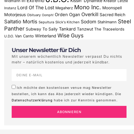
In Extremo
Kissin' Dynamite
Widmann
Kreator
Letzte
Mono Inc.
Lord Of The Lost
Moonspell
Megaherz
Instanz
Overkill
Motorjesus
Orden Ogan
Sacred Reich
Obituary
Oomph!
Steel
Saltatio Mortis
Sodom
Stahlmann
Sepultura
Slick's Kitchen
Panther
Tankard
Subway To Sally
Tanzwut
The Traceelords
Wise Guys
Winterland
Van Canto
U.D.O.
Unser Newsletter für Dich
Mit unserem wöchentlich Newsletter verpasst Du nichts
mehr – natürlich kostenlos und jederzeit kündbar.
Ich möchte den kostenlosen venue mag Newsletter
bestellen, ich kann das Abo jederzeit wieder kündigen. Die
Datenschutzerklärung
habe ich zur Kenntnis genommen.
ABONNIEREN