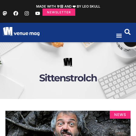
MADE WITH 🤘🏻 AND ❤️ BY LEO SKULL
NEWSLETTER
Sittenstrolch
NEWS