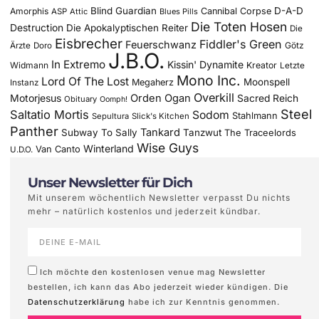
Blind Guardian
D-A-D
Amorphis
Cannibal Corpse
ASP
Attic
Blues Pills
Die Toten Hosen
Destruction
Die Apokalyptischen Reiter
Die
Eisbrecher
Fiddler's Green
Feuerschwanz
Götz
Ärzte
Doro
J.B.O.
In Extremo
Kissin' Dynamite
Widmann
Kreator
Letzte
Mono Inc.
Lord Of The Lost
Moonspell
Megaherz
Instanz
Overkill
Motorjesus
Orden Ogan
Sacred Reich
Obituary
Oomph!
Steel
Saltatio Mortis
Sodom
Stahlmann
Sepultura
Slick's Kitchen
Panther
Tankard
Subway To Sally
Tanzwut
The Traceelords
Wise Guys
Winterland
Van Canto
U.D.O.
Unser Newsletter für Dich
Mit unserem wöchentlich Newsletter verpasst Du nichts
mehr – natürlich kostenlos und jederzeit kündbar.
Ich möchte den kostenlosen venue mag Newsletter
bestellen, ich kann das Abo jederzeit wieder kündigen. Die
Datenschutzerklärung
habe ich zur Kenntnis genommen.