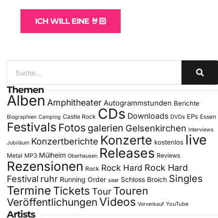
ICH WILL EINE 🤘🏻
Themen
Alben
Amphitheater
Autogrammstunden
Berichte
CDs
Downloads
EPs
Castle Rock
DVDs
Essen
Biographien
Camping
Festivals
Fotos
galerien
Gelsenkirchen
Interviews
live
Konzerte
Konzertberichte
kostenlos
Jubiläum
Releases
Mülheim
Metal
MP3
Reviews
Oberhausen
Rezensionen
Rock Hard
Rock Hard
Rock
Singles
Festival
ruhr
Running Order
Schloss Broich
saar
Termine
Tickets
Touren
Tour
Videos
Veröffentlichungen
YouTube
Vorverkauf
Artists