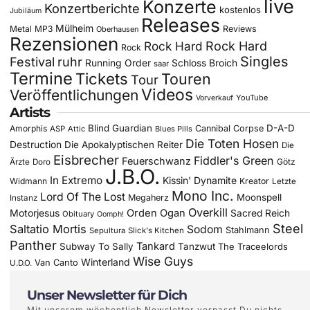
live
Konzerte
Konzertberichte
kostenlos
Jubiläum
Releases
Mülheim
Metal
MP3
Reviews
Oberhausen
Rezensionen
Rock Hard
Rock Hard
Rock
Singles
Festival
ruhr
Running Order
Schloss Broich
saar
Termine
Tickets
Touren
Tour
Videos
Veröffentlichungen
YouTube
Vorverkauf
Artists
Blind Guardian
D-A-D
Amorphis
Cannibal Corpse
ASP
Attic
Blues Pills
Die Toten Hosen
Destruction
Die Apokalyptischen Reiter
Die
Eisbrecher
Fiddler's Green
Feuerschwanz
Götz
Ärzte
Doro
J.B.O.
In Extremo
Kissin' Dynamite
Widmann
Kreator
Letzte
Mono Inc.
Lord Of The Lost
Moonspell
Megaherz
Instanz
Overkill
Motorjesus
Orden Ogan
Sacred Reich
Obituary
Oomph!
Steel
Saltatio Mortis
Sodom
Stahlmann
Sepultura
Slick's Kitchen
Panther
Tankard
Subway To Sally
Tanzwut
The Traceelords
Wise Guys
Winterland
Van Canto
U.D.O.
Unser Newsletter für Dich
Mit unserem wöchentlich Newsletter verpasst Du nichts