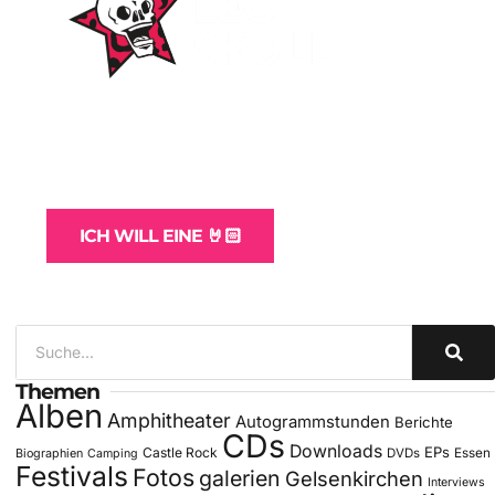
WordPress-Websites
und -Hosting
für Bands
ICH WILL EINE 🤘🏻
Themen
Alben
Amphitheater
Autogrammstunden
Berichte
CDs
Downloads
EPs
Castle Rock
DVDs
Essen
Biographien
Camping
Festivals
Fotos
galerien
Gelsenkirchen
Interviews