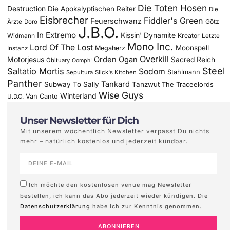
Die Toten Hosen
Destruction
Die Apokalyptischen Reiter
Die
Eisbrecher
Fiddler's Green
Feuerschwanz
Götz
Ärzte
Doro
J.B.O.
In Extremo
Kissin' Dynamite
Widmann
Kreator
Letzte
Mono Inc.
Lord Of The Lost
Moonspell
Megaherz
Instanz
Overkill
Motorjesus
Orden Ogan
Sacred Reich
Obituary
Oomph!
Steel
Saltatio Mortis
Sodom
Stahlmann
Sepultura
Slick's Kitchen
Panther
Tankard
Subway To Sally
Tanzwut
The Traceelords
Wise Guys
Winterland
Van Canto
U.D.O.
Unser Newsletter für Dich
Mit unserem wöchentlich Newsletter verpasst Du nichts
mehr – natürlich kostenlos und jederzeit kündbar.
Ich möchte den kostenlosen venue mag Newsletter
bestellen, ich kann das Abo jederzeit wieder kündigen. Die
Datenschutzerklärung
habe ich zur Kenntnis genommen.
ABONNIEREN