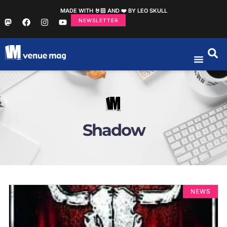
MADE WITH 🤘🏻 AND ❤️ BY LEO SKULL
NEWSLETTER
Shadow
NEWS