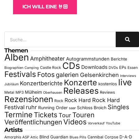
ICH WILL EINE 🤘🏻
Themen
Alben
Amphitheater
Autogrammstunden
Berichte
CDs
Downloads
EPs
Castle Rock
DVDs
Essen
Biographien
Camping
Festivals
Fotos
galerien
Gelsenkirchen
Interviews
live
Konzerte
Konzertberichte
kostenlos
Jubiläum
Releases
Mülheim
Metal
MP3
Reviews
Oberhausen
Rezensionen
Rock Hard
Rock Hard
Rock
Singles
Festival
ruhr
Running Order
Schloss Broich
saar
Termine
Tickets
Touren
Tour
Videos
Veröffentlichungen
YouTube
Vorverkauf
Artists
Blind Guardian
D-A-D
Amorphis
Cannibal Corpse
ASP
Attic
Blues Pills