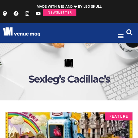
MADE WITH 🤘🏻 AND ❤️ BY LEO SKULL
NEWSLETTER
Sexleg’s Cadillac’s
FEATURE