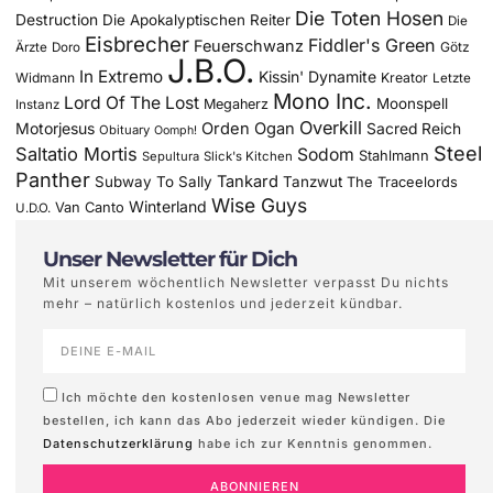
Die Toten Hosen
Destruction
Die Apokalyptischen Reiter
Die
Eisbrecher
Fiddler's Green
Feuerschwanz
Götz
Ärzte
Doro
J.B.O.
In Extremo
Kissin' Dynamite
Widmann
Kreator
Letzte
Mono Inc.
Lord Of The Lost
Moonspell
Megaherz
Instanz
Overkill
Motorjesus
Orden Ogan
Sacred Reich
Obituary
Oomph!
Steel
Saltatio Mortis
Sodom
Stahlmann
Sepultura
Slick's Kitchen
Panther
Tankard
Subway To Sally
Tanzwut
The Traceelords
Wise Guys
Winterland
Van Canto
U.D.O.
Unser Newsletter für Dich
Mit unserem wöchentlich Newsletter verpasst Du nichts
mehr – natürlich kostenlos und jederzeit kündbar.
Ich möchte den kostenlosen venue mag Newsletter
bestellen, ich kann das Abo jederzeit wieder kündigen. Die
Datenschutzerklärung
habe ich zur Kenntnis genommen.
ABONNIEREN