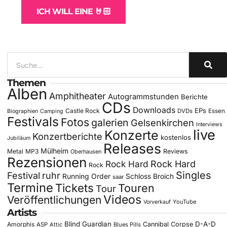
ICH WILL EINE 🤘🏻
Themen
Alben
Amphitheater
Autogrammstunden
Berichte
CDs
Downloads
EPs
Castle Rock
DVDs
Essen
Biographien
Camping
Festivals
Fotos
galerien
Gelsenkirchen
Interviews
live
Konzerte
Konzertberichte
kostenlos
Jubiläum
Releases
Mülheim
Metal
MP3
Reviews
Oberhausen
Rezensionen
Rock Hard
Rock Hard
Rock
Singles
Festival
ruhr
Running Order
Schloss Broich
saar
Termine
Tickets
Touren
Tour
Videos
Veröffentlichungen
YouTube
Vorverkauf
Artists
Blind Guardian
D-A-D
Amorphis
Cannibal Corpse
ASP
Attic
Blues Pills