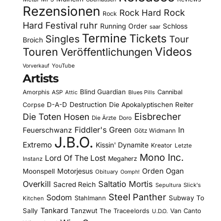
Rezensionen
Rock Hard
Rock
Rock
Hard Festival
ruhr
Running Order
Schloss
saar
Termine
Tickets
Singles
Tour
Broich
Videos
Touren
Veröffentlichungen
YouTube
Vorverkauf
Artists
Blind Guardian
Amorphis
Cannibal
ASP
Attic
Blues Pills
D-A-D
Destruction
Die Apokalyptischen Reiter
Corpse
Eisbrecher
Die Toten Hosen
Die Ärzte
Doro
Fiddler's Green
In
Feuerschwanz
Götz Widmann
J.B.O.
Extremo
Kissin' Dynamite
Kreator
Letzte
Mono Inc.
Lord Of The Lost
Megaherz
Instanz
Motorjesus
Orden Ogan
Moonspell
Obituary
Oomph!
Overkill
Saltatio Mortis
Sacred Reich
Sepultura
Slick's
Steel Panther
Sodom
Subway To
Stahlmann
Kitchen
Tankard
Sally
Tanzwut
The Traceelords
Van Canto
U.D.O.