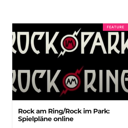
FEATURE
Rock am Ring/Rock im Park:
Spielpläne online