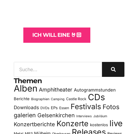
und -Hosting
für Bands
ICH WILL EINE 🤘🏻
Themen
Alben
Amphitheater
Autogrammstunden
CDs
Berichte
Castle Rock
Biographien
Camping
Festivals
Fotos
Downloads
EPs
DVDs
Essen
galerien
Gelsenkirchen
Interviews
Jubiläum
live
Konzerte
Konzertberichte
kostenlos
Releases
Mülheim
Metal
MP3
Reviews
Oberhausen