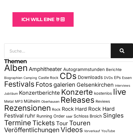
für Bands
ICH WILL EINE 🤘🏻
Themen
Alben
Amphitheater
Autogrammstunden
Berichte
CDs
Downloads
EPs
Castle Rock
DVDs
Essen
Biographien
Camping
Festivals
Fotos
galerien
Gelsenkirchen
Interviews
live
Konzerte
Konzertberichte
kostenlos
Jubiläum
Releases
Mülheim
Metal
MP3
Reviews
Oberhausen
Rezensionen
Rock Hard
Rock Hard
Rock
Singles
Festival
ruhr
Running Order
Schloss Broich
saar
Termine
Tickets
Touren
Tour
Videos
Veröffentlichungen
YouTube
Vorverkauf