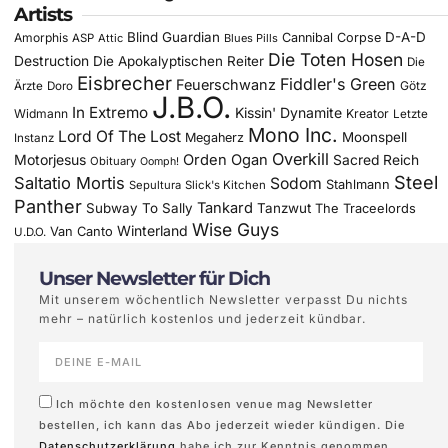
Artists
Blind Guardian
D-A-D
Amorphis
Cannibal Corpse
ASP
Attic
Blues Pills
Die Toten Hosen
Destruction
Die Apokalyptischen Reiter
Die
Eisbrecher
Fiddler's Green
Feuerschwanz
Götz
Ärzte
Doro
J.B.O.
In Extremo
Kissin' Dynamite
Widmann
Kreator
Letzte
Mono Inc.
Lord Of The Lost
Moonspell
Megaherz
Instanz
Overkill
Motorjesus
Orden Ogan
Sacred Reich
Obituary
Oomph!
Steel
Saltatio Mortis
Sodom
Stahlmann
Sepultura
Slick's Kitchen
Panther
Tankard
Subway To Sally
Tanzwut
The Traceelords
Wise Guys
Winterland
Van Canto
U.D.O.
Unser Newsletter für Dich
Mit unserem wöchentlich Newsletter verpasst Du nichts
mehr – natürlich kostenlos und jederzeit kündbar.
Ich möchte den kostenlosen venue mag Newsletter
bestellen, ich kann das Abo jederzeit wieder kündigen. Die
Datenschutzerklärung
habe ich zur Kenntnis genommen.