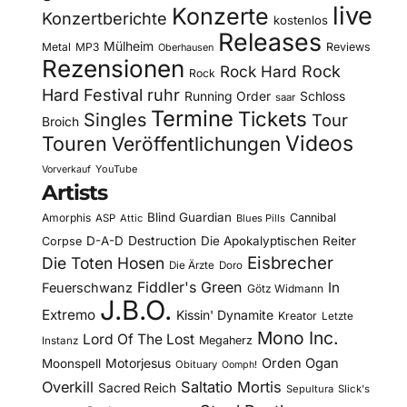
live
Konzerte
Konzertberichte
kostenlos
Releases
Mülheim
Metal
MP3
Reviews
Oberhausen
Rezensionen
Rock Hard
Rock
Rock
Hard Festival
ruhr
Running Order
Schloss
saar
Termine
Tickets
Singles
Tour
Broich
Videos
Touren
Veröffentlichungen
YouTube
Vorverkauf
Artists
Blind Guardian
Amorphis
Cannibal
ASP
Attic
Blues Pills
D-A-D
Destruction
Die Apokalyptischen Reiter
Corpse
Eisbrecher
Die Toten Hosen
Die Ärzte
Doro
Fiddler's Green
In
Feuerschwanz
Götz Widmann
J.B.O.
Extremo
Kissin' Dynamite
Kreator
Letzte
Mono Inc.
Lord Of The Lost
Megaherz
Instanz
Motorjesus
Orden Ogan
Moonspell
Obituary
Oomph!
Overkill
Saltatio Mortis
Sacred Reich
Sepultura
Slick's