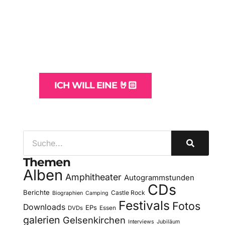
WordPress-
Websites
und -Hosting
für Bands
ICH WILL EINE 🤘🏻
Themen
Alben
Amphitheater
Autogrammstunden
CDs
Berichte
Castle Rock
Biographien
Camping
Festivals
Fotos
Downloads
EPs
DVDs
Essen
galerien
Gelsenkirchen
Interviews
Jubiläum