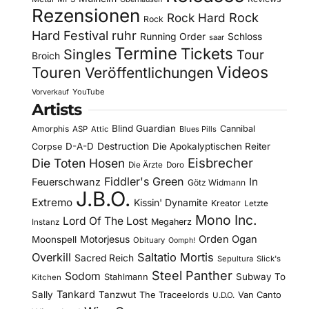
Rezensionen
Rock Hard
Rock
Rock
Hard Festival
ruhr
Running Order
Schloss
saar
Termine
Tickets
Singles
Tour
Broich
Videos
Touren
Veröffentlichungen
YouTube
Vorverkauf
Artists
Blind Guardian
Amorphis
Cannibal
ASP
Attic
Blues Pills
D-A-D
Destruction
Die Apokalyptischen Reiter
Corpse
Eisbrecher
Die Toten Hosen
Die Ärzte
Doro
Fiddler's Green
In
Feuerschwanz
Götz Widmann
J.B.O.
Extremo
Kissin' Dynamite
Kreator
Letzte
Mono Inc.
Lord Of The Lost
Megaherz
Instanz
Motorjesus
Orden Ogan
Moonspell
Obituary
Oomph!
Overkill
Saltatio Mortis
Sacred Reich
Sepultura
Slick's
Steel Panther
Sodom
Subway To
Stahlmann
Kitchen
Tankard
Sally
Tanzwut
The Traceelords
Van Canto
U.D.O.