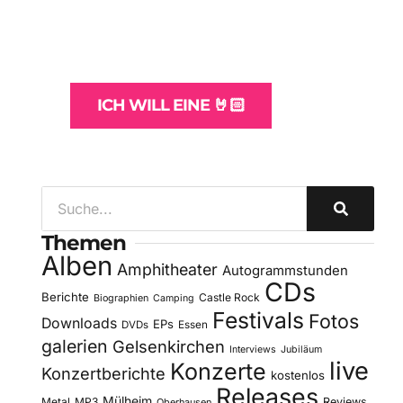
und -Hosting
für Bands
ICH WILL EINE 🤘🏻
Themen
Alben
Amphitheater
Autogrammstunden
CDs
Berichte
Castle Rock
Biographien
Camping
Festivals
Fotos
Downloads
EPs
DVDs
Essen
galerien
Gelsenkirchen
Interviews
Jubiläum
live
Konzerte
Konzertberichte
kostenlos
Releases
Mülheim
Metal
MP3
Reviews
Oberhausen