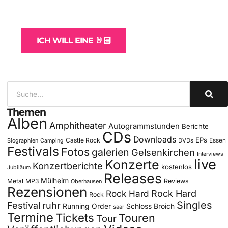
und -Hosting
für Bands
ICH WILL EINE 🤘🏻
Themen
Alben
Amphitheater
Autogrammstunden
Berichte
CDs
Downloads
EPs
Castle Rock
DVDs
Essen
Biographien
Camping
Festivals
Fotos
galerien
Gelsenkirchen
Interviews
live
Konzerte
Konzertberichte
kostenlos
Jubiläum
Releases
Mülheim
Metal
MP3
Reviews
Oberhausen
Rezensionen
Rock Hard
Rock Hard
Rock
Singles
Festival
ruhr
Running Order
Schloss Broich
saar
Termine
Tickets
Touren
Tour