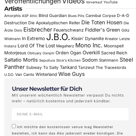
Videos
Veröffentlichungen
YouTube
Vorverkauf
Artists
Blind Guardian
D-A-D
Amorphis
Cannibal Corpse
ASP
Attic
Blues Pills
Die Toten Hosen
Destruction
Die Apokalyptischen Reiter
Die
Eisbrecher
Fiddler's Green
Feuerschwanz
Götz
Ärzte
Doro
J.B.O.
In Extremo
Kissin' Dynamite
Widmann
Kreator
Letzte
Mono Inc.
Lord Of The Lost
Moonspell
Megaherz
Instanz
Overkill
Motorjesus
Orden Ogan
Sacred Reich
Obituary
Oomph!
Steel
Saltatio Mortis
Sodom
Stahlmann
Sepultura
Slick's Kitchen
Panther
Tankard
Subway To Sally
Tanzwut
The Traceelords
Wise Guys
Winterland
Van Canto
U.D.O.
Unser Newsletter für Dich
Mit unserem wöchentlich Newsletter verpasst Du nichts
mehr – natürlich kostenlos und jederzeit kündbar.
Ich möchte den kostenlosen venue mag Newsletter
bestellen, ich kann das Abo jederzeit wieder kündigen. Die