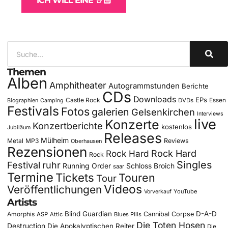
ICH WILL EINE 🤘🏻
Themen
Alben
Amphitheater
Autogrammstunden
Berichte
CDs
Downloads
EPs
Castle Rock
DVDs
Essen
Biographien
Camping
Festivals
Fotos
galerien
Gelsenkirchen
Interviews
live
Konzerte
Konzertberichte
kostenlos
Jubiläum
Releases
Mülheim
Metal
MP3
Reviews
Oberhausen
Rezensionen
Rock Hard
Rock Hard
Rock
Singles
Festival
ruhr
Running Order
Schloss Broich
saar
Termine
Tickets
Touren
Tour
Videos
Veröffentlichungen
YouTube
Vorverkauf
Artists
Blind Guardian
D-A-D
Amorphis
Cannibal Corpse
ASP
Attic
Blues Pills
Die Toten Hosen
Destruction
Die Apokalyptischen Reiter
Die