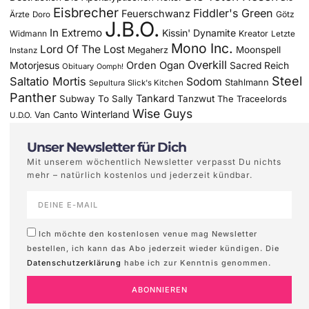
Eisbrecher
Fiddler's Green
Feuerschwanz
Götz
Ärzte
Doro
J.B.O.
In Extremo
Kissin' Dynamite
Widmann
Kreator
Letzte
Mono Inc.
Lord Of The Lost
Moonspell
Megaherz
Instanz
Overkill
Motorjesus
Orden Ogan
Sacred Reich
Obituary
Oomph!
Steel
Saltatio Mortis
Sodom
Stahlmann
Sepultura
Slick's Kitchen
Panther
Tankard
Subway To Sally
Tanzwut
The Traceelords
Wise Guys
Winterland
Van Canto
U.D.O.
Unser Newsletter für Dich
Mit unserem wöchentlich Newsletter verpasst Du nichts
mehr – natürlich kostenlos und jederzeit kündbar.
Ich möchte den kostenlosen venue mag Newsletter
bestellen, ich kann das Abo jederzeit wieder kündigen. Die
Datenschutzerklärung
habe ich zur Kenntnis genommen.
ABONNIEREN