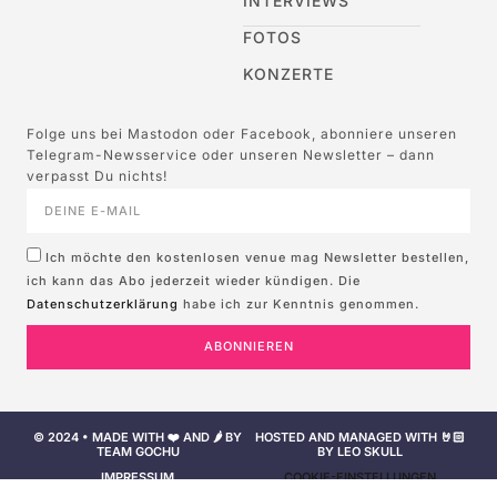
INTERVIEWS
FOTOS
KONZERTE
Folge uns bei Mastodon oder Facebook, abonniere unseren
Telegram-Newsservice oder unseren Newsletter – dann
verpasst Du nichts!
Ich möchte den kostenlosen venue mag Newsletter bestellen,
ich kann das Abo jederzeit wieder kündigen. Die
Datenschutzerklärung
habe ich zur Kenntnis genommen.
ABONNIEREN
© 2024 • MADE WITH ❤️ AND 🌶️ BY
HOSTED AND MANAGED WITH 🤘🏻
TEAM GOCHU
BY LEO SKULL
IMPRESSUM
COOKIE-EINSTELLUNGEN
NUTZUNGSBEDINGUNGEN