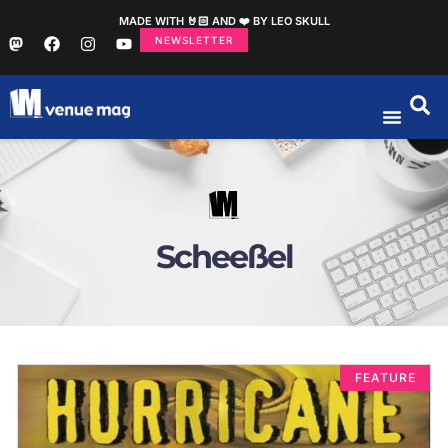
MADE WITH 🤘🏻 AND ❤️ BY LEO SKULL
NEWSLETTER
Scheeßel
FEATURE