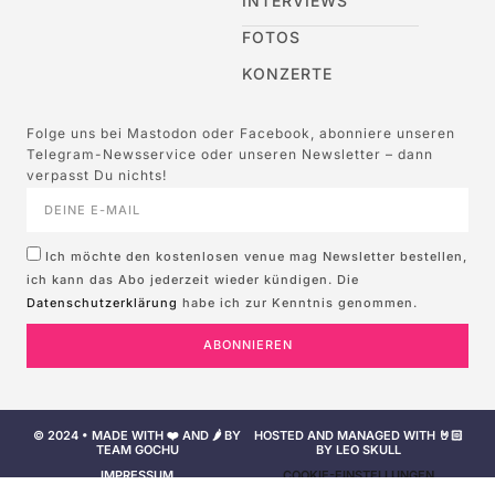
INTERVIEWS
FOTOS
KONZERTE
Folge uns bei Mastodon oder Facebook, abonniere unseren
Telegram-Newsservice oder unseren Newsletter – dann
verpasst Du nichts!
Ich möchte den kostenlosen venue mag Newsletter bestellen,
ich kann das Abo jederzeit wieder kündigen. Die
Datenschutzerklärung
habe ich zur Kenntnis genommen.
ABONNIEREN
© 2024 • MADE WITH ❤️ AND 🌶️ BY
HOSTED AND MANAGED WITH 🤘🏻
TEAM GOCHU
BY LEO SKULL
IMPRESSUM
COOKIE-EINSTELLUNGEN
NUTZUNGSBEDINGUNGEN