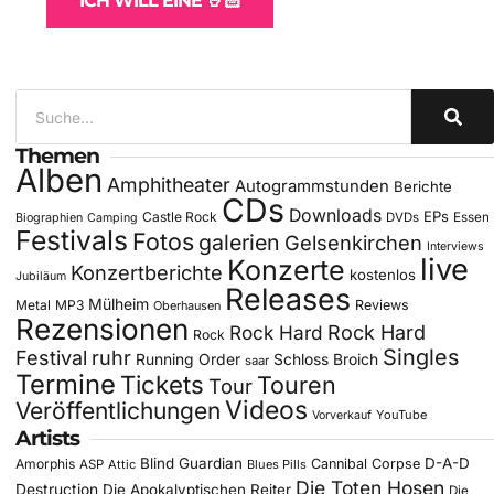
ICH WILL EINE 🤘🏻
Themen
Alben
Amphitheater
Autogrammstunden
Berichte
CDs
Downloads
EPs
Castle Rock
DVDs
Essen
Biographien
Camping
Festivals
Fotos
galerien
Gelsenkirchen
Interviews
live
Konzerte
Konzertberichte
kostenlos
Jubiläum
Releases
Mülheim
Metal
MP3
Reviews
Oberhausen
Rezensionen
Rock Hard
Rock Hard
Rock
Singles
Festival
ruhr
Running Order
Schloss Broich
saar
Termine
Tickets
Touren
Tour
Videos
Veröffentlichungen
YouTube
Vorverkauf
Artists
Blind Guardian
D-A-D
Amorphis
Cannibal Corpse
ASP
Attic
Blues Pills
Die Toten Hosen
Destruction
Die Apokalyptischen Reiter
Die