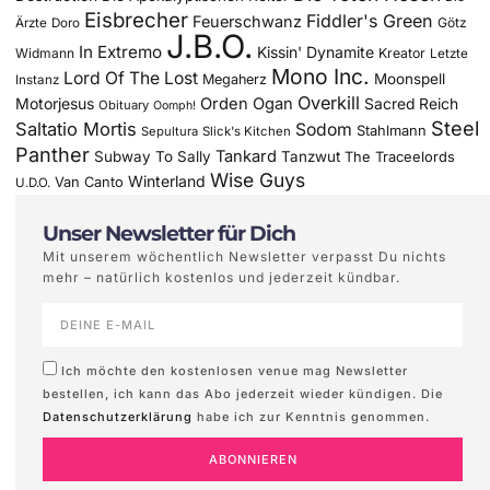
Eisbrecher
Fiddler's Green
Feuerschwanz
Götz
Ärzte
Doro
J.B.O.
In Extremo
Kissin' Dynamite
Widmann
Kreator
Letzte
Mono Inc.
Lord Of The Lost
Moonspell
Megaherz
Instanz
Overkill
Motorjesus
Orden Ogan
Sacred Reich
Obituary
Oomph!
Steel
Saltatio Mortis
Sodom
Stahlmann
Sepultura
Slick's Kitchen
Panther
Tankard
Subway To Sally
Tanzwut
The Traceelords
Wise Guys
Winterland
Van Canto
U.D.O.
Unser Newsletter für Dich
Mit unserem wöchentlich Newsletter verpasst Du nichts
mehr – natürlich kostenlos und jederzeit kündbar.
Ich möchte den kostenlosen venue mag Newsletter
bestellen, ich kann das Abo jederzeit wieder kündigen. Die
Datenschutzerklärung
habe ich zur Kenntnis genommen.
ABONNIEREN