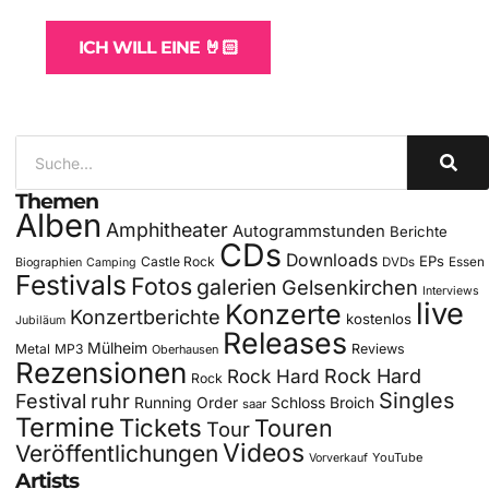
ICH WILL EINE 🤘🏻
Themen
Alben
Amphitheater
Autogrammstunden
Berichte
CDs
Downloads
EPs
Castle Rock
DVDs
Essen
Biographien
Camping
Festivals
Fotos
galerien
Gelsenkirchen
Interviews
live
Konzerte
Konzertberichte
kostenlos
Jubiläum
Releases
Mülheim
Metal
MP3
Reviews
Oberhausen
Rezensionen
Rock Hard
Rock Hard
Rock
Singles
Festival
ruhr
Running Order
Schloss Broich
saar
Termine
Tickets
Touren
Tour
Videos
Veröffentlichungen
YouTube
Vorverkauf
Artists