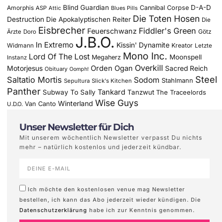
Blind Guardian
D-A-D
Amorphis
Cannibal Corpse
ASP
Attic
Blues Pills
Die Toten Hosen
Destruction
Die Apokalyptischen Reiter
Die
Eisbrecher
Fiddler's Green
Feuerschwanz
Götz
Ärzte
Doro
J.B.O.
In Extremo
Kissin' Dynamite
Widmann
Kreator
Letzte
Mono Inc.
Lord Of The Lost
Moonspell
Megaherz
Instanz
Overkill
Motorjesus
Orden Ogan
Sacred Reich
Obituary
Oomph!
Steel
Saltatio Mortis
Sodom
Stahlmann
Sepultura
Slick's Kitchen
Panther
Tankard
Subway To Sally
Tanzwut
The Traceelords
Wise Guys
Winterland
Van Canto
U.D.O.
Unser Newsletter für Dich
Mit unserem wöchentlich Newsletter verpasst Du nichts
mehr – natürlich kostenlos und jederzeit kündbar.
Ich möchte den kostenlosen venue mag Newsletter
bestellen, ich kann das Abo jederzeit wieder kündigen. Die
Datenschutzerklärung
habe ich zur Kenntnis genommen.