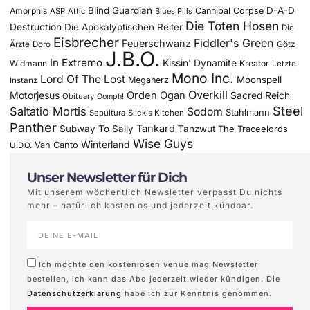
Blind Guardian
D-A-D
Amorphis
Cannibal Corpse
ASP
Attic
Blues Pills
Die Toten Hosen
Destruction
Die Apokalyptischen Reiter
Die
Eisbrecher
Fiddler's Green
Feuerschwanz
Götz
Ärzte
Doro
J.B.O.
In Extremo
Kissin' Dynamite
Widmann
Kreator
Letzte
Mono Inc.
Lord Of The Lost
Moonspell
Megaherz
Instanz
Overkill
Motorjesus
Orden Ogan
Sacred Reich
Obituary
Oomph!
Steel
Saltatio Mortis
Sodom
Stahlmann
Sepultura
Slick's Kitchen
Panther
Tankard
Subway To Sally
Tanzwut
The Traceelords
Wise Guys
Winterland
Van Canto
U.D.O.
Unser Newsletter für Dich
Mit unserem wöchentlich Newsletter verpasst Du nichts
mehr – natürlich kostenlos und jederzeit kündbar.
Ich möchte den kostenlosen venue mag Newsletter
bestellen, ich kann das Abo jederzeit wieder kündigen. Die
Datenschutzerklärung
habe ich zur Kenntnis genommen.