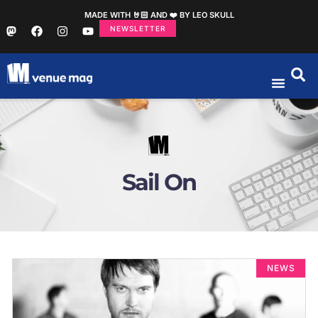
MADE WITH 🤘🏻 AND ❤️ BY LEO SKULL
NEWSLETTER
Sail On
NEWS