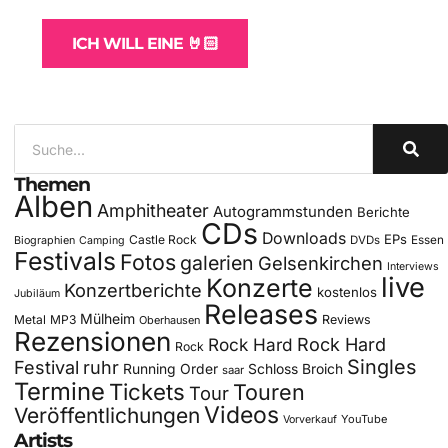
ICH WILL EINE 🤘🏻
Themen
Alben
Amphitheater
Autogrammstunden
Berichte
CDs
Downloads
EPs
Castle Rock
DVDs
Essen
Biographien
Camping
Festivals
Fotos
galerien
Gelsenkirchen
Interviews
live
Konzerte
Konzertberichte
kostenlos
Jubiläum
Releases
Mülheim
Metal
MP3
Reviews
Oberhausen
Rezensionen
Rock Hard
Rock Hard
Rock
Singles
Festival
ruhr
Running Order
Schloss Broich
saar
Termine
Tickets
Touren
Tour
Videos
Veröffentlichungen
YouTube
Vorverkauf
Artists